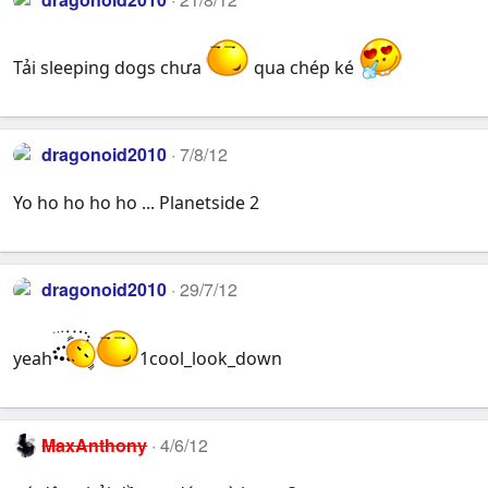
Tải sleeping dogs chưa
qua chép ké
dragonoid2010
7/8/12
Yo ho ho ho ho ... Planetside 2
dragonoid2010
29/7/12
yeah
1cool_look_down
MaxAnthony
4/6/12