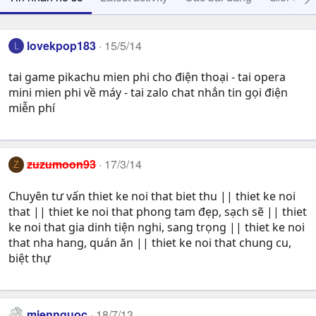
lovekpop183
15/5/14
L
tai game pikachu mien phi cho điện thoại - tai opera
mini mien phi về máy - tai zalo chat nhắn tin gọi điện
miễn phí
zuzumoon93
17/3/14
Z
Chuyên tư vấn thiet ke noi that biet thu || thiet ke noi
that || thiet ke noi that phong tam đẹp, sạch sẽ || thiet
ke noi that gia dinh tiện nghi, sang trọng || thiet ke noi
that nha hang, quán ăn || thiet ke noi that chung cu,
biệt thự
miennguoc
18/7/13