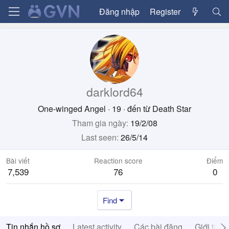
Đăng nhập
Register
darklord64
One-winged Angel
·
19
·
đến từ
Death Star
Tham gia ngày
19/2/08
Last seen
26/5/14
Bài viết
Reaction score
Điểm
7,539
76
0
Find
Tin nhắn hồ sơ
Latest activity
Các bài đăng
Giới thiệ