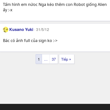
Tấm hình em nứoc Nga kéo thêm con Robot giống Alien
ấy :-x
Kusano Yuki
31/5/12
Bác có ảnh full của sign ko :->
1
…
37
Tiếp