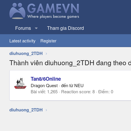
Forums
Tham gia Discord
Latest activity
Register
diuhuong_2TDH
Thành viên diuhuong_2TDH đang theo d
Tan8/6Online
Dragon Quest
·
đến từ
NEU
Bài viết
1,265
Reaction score
8
Điểm
0
diuhuong_2TDH