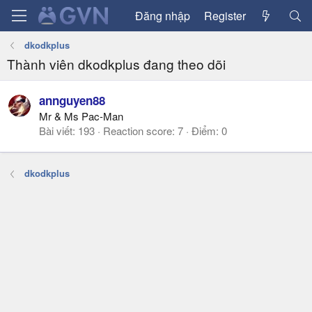
Đăng nhập
Register
dkodkplus
Thành viên dkodkplus đang theo dõi
annguyen88
Mr & Ms Pac-Man
Bài viết
193
Reaction score
7
Điểm
0
dkodkplus