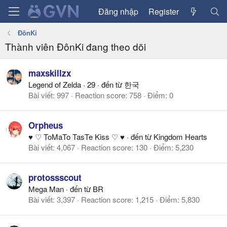
Đăng nhập
Register
ĐônKi
Thành viên ĐônKi đang theo dõi
maxskillzx
Legend of Zelda
·
29
·
đến từ
한국
Bài viết
997
Reaction score
758
Điểm
0
Orpheus
♥ ♡ ToMaTo TasTe Kiss ♡ ♥
·
đến từ
Kingdom Hearts
Bài viết
4,067
Reaction score
130
Điểm
5,230
protossscout
Mega Man
·
đến từ
BR
Bài viết
3,397
Reaction score
1,215
Điểm
5,830