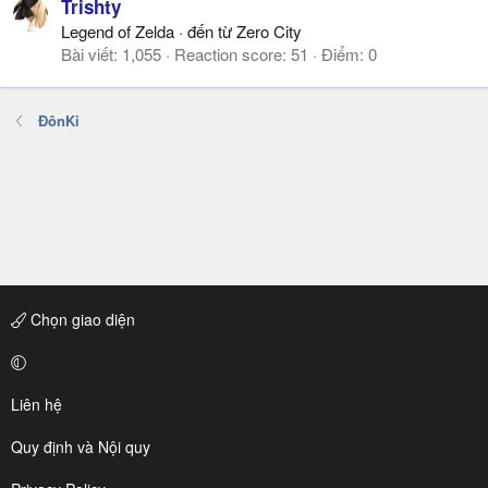
Trishty
Legend of Zelda
·
đến từ
Zero City
Bài viết
1,055
Reaction score
51
Điểm
0
ĐônKi
Chọn giao diện
Liên hệ
Quy định và Nội quy