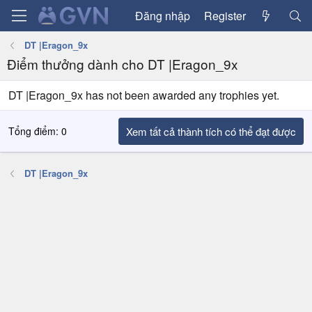
Đăng nhập
Register
DT |Eragon_9x
Điểm thưởng dành cho DT |Eragon_9x
DT |Eragon_9x has not been awarded any trophies yet.
Tổng điểm: 0
Xem tất cả thành tích có thể đạt được
DT |Eragon_9x