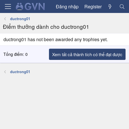
Đăng nhập
Register
ductrong01
Điểm thưởng dành cho ductrong01
ductrong01 has not been awarded any trophies yet.
Tổng điểm: 0
Xem tất cả thành tích có thể đạt được
ductrong01