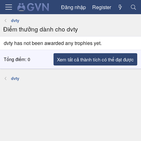
Đăng nhập
Register
dvty
Điểm thưởng dành cho dvty
dvty has not been awarded any trophies yet.
Tổng điểm: 0
Xem tất cả thành tích có thể đạt được
dvty