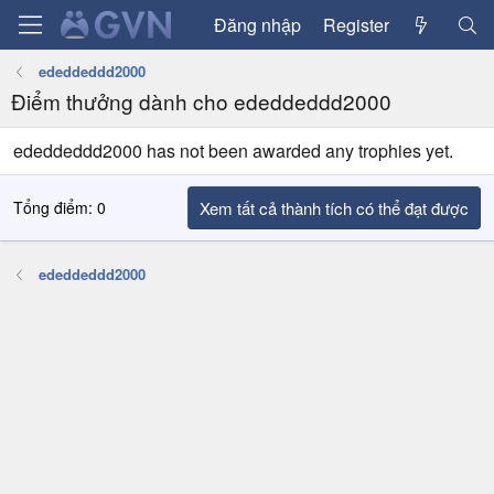
Đăng nhập
Register
ededdeddd2000
Điểm thưởng dành cho ededdeddd2000
ededdeddd2000 has not been awarded any trophies yet.
Tổng điểm: 0
Xem tất cả thành tích có thể đạt được
ededdeddd2000