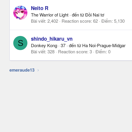
Neito R
The Warrior of Light
·
đến từ
Đồi Nai tơ
Bài viết
2,402
Reaction score
62
Điểm
5,130
shindo_hikaru_vn
S
Donkey Kong
·
37
·
đến từ
Ha Noi-Prague-Midgar
Bài viết
328
Reaction score
3
Điểm
0
emeraude13