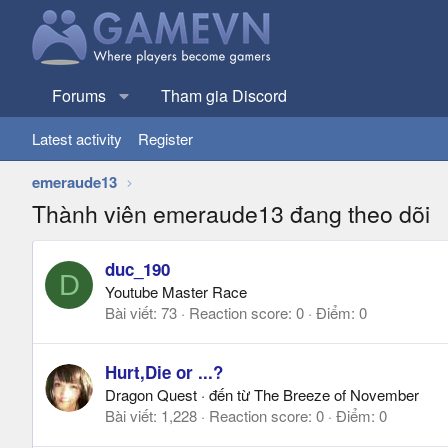
Forums
Tham gia Discord
Latest activity
Register
emeraude13
Thành viên emeraude13 đang theo dõi
duc_190
D
Youtube Master Race
Bài viết
73
Reaction score
0
Điểm
0
Hurt,Die or ...?
Dragon Quest
·
đến từ
The Breeze of November
Bài viết
1,228
Reaction score
0
Điểm
0