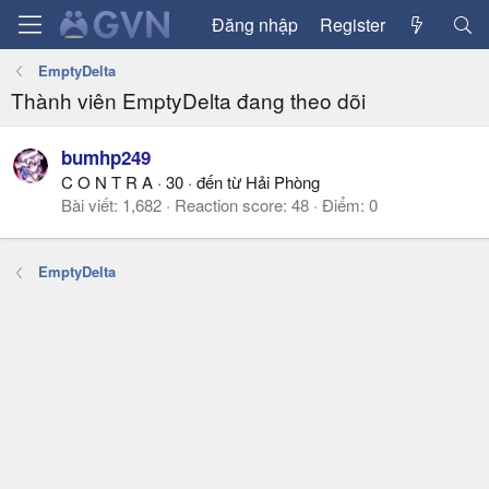
Đăng nhập
Register
EmptyDelta
Thành viên EmptyDelta đang theo dõi
bumhp249
C O N T R A
·
30
·
đến từ
Hải Phòng
Bài viết
1,682
Reaction score
48
Điểm
0
EmptyDelta