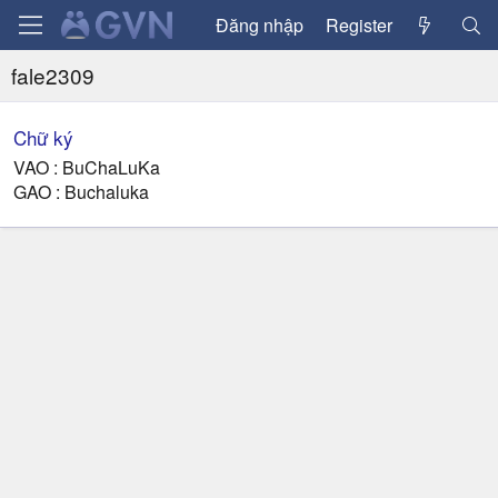
Đăng nhập
Register
fale2309
Chữ ký
VAO : BuChaLuKa
GAO : Buchaluka