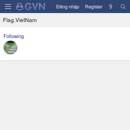
Đăng nhập
Register
Flag.VietNam
Following