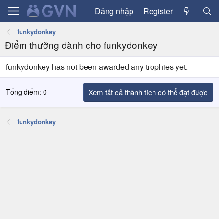
Đăng nhập
Register
funkydonkey
Điểm thưởng dành cho funkydonkey
funkydonkey has not been awarded any trophies yet.
Tổng điểm: 0
Xem tất cả thành tích có thể đạt được
funkydonkey