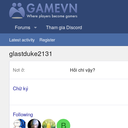
Forums
Tham gia Discord
Latest activity
Register
glastduke2131
Nơi ở
Hỏi chi vậy?
Chữ ký
Following
B