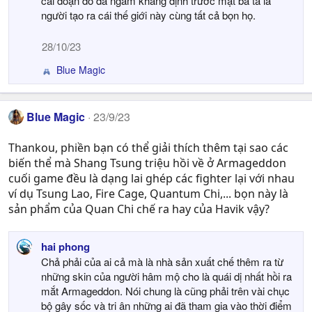
cái đoạn đó đã ngầm khẳng định trước mặt bà ta là
o
người tạo ra cái thế giới này cùng tất cả bọn họ.
n
s
28/10/23
:
Blue Magic
R
e
a
c
Blue Magic
23/9/23
t
i
Thankou, phiền bạn có thể giải thích thêm tại sao các
o
biến thể mà Shang Tsung triệu hồi về ở Armageddon
n
cuối game đều là dạng lai ghép các fighter lại với nhau
s
ví dụ Tsung Lao, Fire Cage, Quantum Chi,... bọn này là
:
sản phẩm của Quan Chi chế ra hay của Havik vậy?
hai phong
Chả phải của ai cả mà là nhà sản xuất chế thêm ra từ
những skin của người hâm mộ cho là quái dị nhất hồi ra
mắt Armageddon. Nói chung là cũng phải trên vài chục
bộ gây sốc và tri ân những ai đã tham gia vào thời điểm