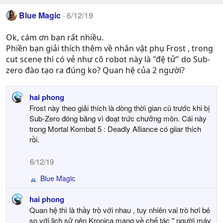
a
c
Blue Magic
6/12/19
t
i
Ok, cám ơn bạn rất nhiều.
o
Phiền bạn giải thích thêm về nhân vật phụ Frost , trong
n
cut scene thì có vẻ như cô robot này là "đệ tử" do Sub-
s
zero đào tạo ra đúng ko? Quan hệ của 2 người?
:
hai phong
Frost này theo giải thích là dòng thời gian cũ trước khi bị
Sub-Zero đóng băng vì đoạt trức chưởng môn. Cái này
trong Mortal Kombat 5 : Deadly Alliance có giiar thích
rồi.
6/12/19
Blue Magic
R
e
hai phong
a
Quan hệ thì là thầy trò với nhau , tuy nhiên vai trò hơi bé
c
t
so với lịch sử nên Kronica mang về chế tác " người máy