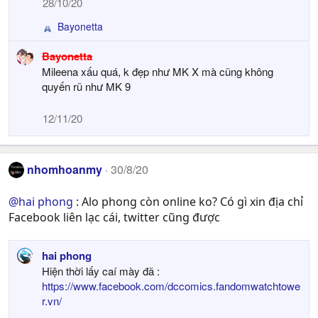
28/10/20
Bayonetta
R
e
Bayonetta
a
Mileena xấu quá, k đẹp như MK X mà cũng không
c
t
quyến rũ như MK 9
i
o
12/11/20
n
s
:
nhomhoanmy
30/8/20
@hai phong
: Alo phong còn online ko? Có gì xin địa chỉ
Facebook liên lạc cái, twitter cũng được
hai phong
Hiện thời lấy caí mày đã :
https://www.facebook.com/dccomics.fandomwatchtowe
r.vn/