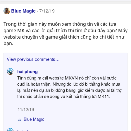
s
Blue Magic
:
7/12/19
Trong thời gian này muốn xem thông tin về các tựa
game MK và các lời giải thích thì tìm ở đâu đây bạn? Mấy
website chuyên về game giải thích cũng ko chi tiết như
bạn.
View previous comments…
hai phong
Tính đúng ra cái website MKVN nó chỉ còn vài bước
cuối là hoàn thiện. Nhưng do lúc đó bị thằng khác mua
lại mất nên dự án bị đóng băng, giờ kiếm được ai tài trợ
thì chắc chắn sẽ xong và kết nối thẳng tới MK11.
11/12/19
Blue Magic
R
e