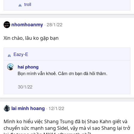
troll
R
e
a
c
nhomhoanmy
28/1/22
t
i
Xin chào, lâu ko gặp bạn
o
n
s
Eazy-E
R
:
e
hai phong
a
Bọn mình vẫn khoẻ. Cảm ơn bạn đã hỏi thăm.
c
t
30/1/22
i
o
n
s
lai minh hoang
12/1/22
:
Mình ko hiểu việc Shang Tsung đã bị Shao Kahn giết và
chuyển sức mạnh sang Sidel, vậy mà vì sao Shang lại trở