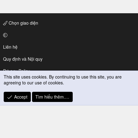
Chọn giao diện
Liên hệ
Quy định và Nội quy
Privacy Policy
This site uses cookies. By continuing to use this site, you are
agreeing to our use of cookies.
Trợ giúp
R
Accept
Tìm hiểu thêm.…
S
S