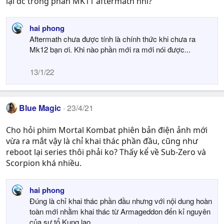
lại đc trong phần MK11 aftermath nhỉ?
hai phong
Aftermath chưa được tính là chính thức khi chưa ra
Mk12 bạn ơi. Khi nào phần mới ra mới nói được...
13/1/22
Blue Magic
23/4/21
Cho hỏi phim Mortal Kombat phiên bản điện ảnh mới
vừa ra mắt vậy là chỉ khai thác phần đầu, cũng như
reboot lại series thôi phải ko? Thấy kể về Sub-Zero và
Scorpion khá nhiều.
hai phong
Đúng là chỉ khai thác phần đầu nhưng với nội dung hoàn
toàn mới nhằm khai thác từ Armageddon đến kỉ nguyên
của sư tổ Kung lao.