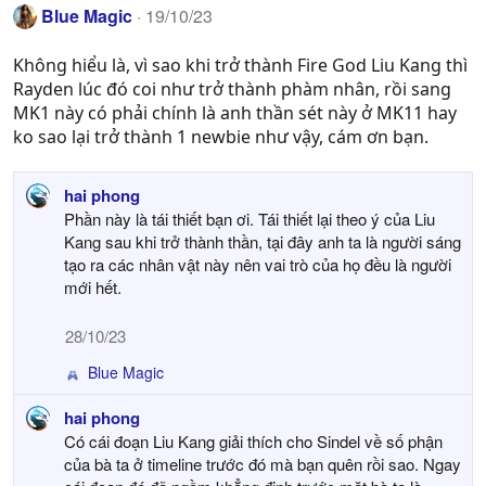
c
Blue Magic
19/10/23
t
i
Không hiểu là, vì sao khi trở thành Fire God Liu Kang thì
o
Rayden lúc đó coi như trở thành phàm nhân, rồi sang
n
MK1 này có phải chính là anh thần sét này ở MK11 hay
s
ko sao lại trở thành 1 newbie như vậy, cám ơn bạn.
:
hai phong
Phần này là tái thiết bạn ơi. Tái thiết lại theo ý của Liu
Kang sau khi trở thành thần, tại đây anh ta là người sáng
tạo ra các nhân vật này nên vai trò của họ đều là người
mới hết.
28/10/23
Blue Magic
R
e
hai phong
a
Có cái đoạn Liu Kang giải thích cho Sindel về số phận
c
t
của bà ta ở timeline trước đó mà bạn quên rồi sao. Ngay
i