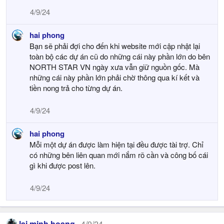
4/9/24
hai phong
Bạn sẽ phải đợi cho đến khi website mới cập nhật lại
toàn bộ các dự án cũ do những cái này phần lớn do bên
NORTH STAR VN ngày xưa vẫn giữ nguồn gốc. Mà
những cái này phần lớn phải chờ thông qua kí kết và
tiền nong trả cho từng dự án.
4/9/24
hai phong
Mỗi một dự án được làm hiện tại đều được tài trợ. Chỉ
có những bên liên quan mới nắm rõ cần và công bố cái
gì khi được post lên.
4/9/24
lai minh hoang
4/9/24