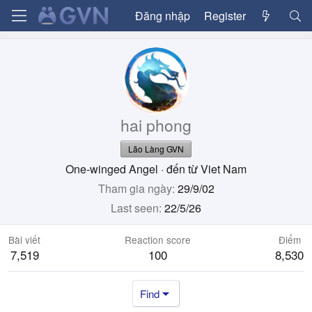
Đăng nhập
Register
hai phong
Lão Làng GVN
One-winged Angel
·
đến từ
Viet Nam
Tham gia ngày
29/9/02
Last seen
22/5/26
Bài viết
Reaction score
Điểm
7,519
100
8,530
Find