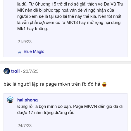
t
là đủ. Từ Chương 15 trở đi nó sẽ giải thích về Đa Vũ Trụ
i
MK nên dễ bị phức tạp hoá vấn đề vì ngộ nhận của
o
người xem sẽ là tại sao lại thế này thế kia. Nên tốt nhất
n
là vẫn phải đợi xem có ra MK13 hay mở rộng nội dung
s
Mk1 hay không.
:
21/9/23
Blue Magic
R
e
a
c
troll
23/7/23
t
i
bác là người lập ra page mkvn trên fb đó hả
o
n
s
hai phong
:
Đúng rồi là bọn mình đó bạn. Page MKVN đến giờ đã đi
được 17 năm trặng đường rồi.
24/7/23