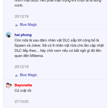
minh.
20/12/19
Blue Magic
R
e
hai phong
a
Còn nữa là sau đám nhân vật DLC sắp tới công bố là
c
t
Spawn và Joker. Sẽ có 6 nhân vật nữa cho lần cập nhật
i
DLC tiếp theo... hãy chờ xem nếu có bất ngờ gì đó liên
o
quan đến Mileena.
n
s
20/12/19
:
Blue Magic
R
e
Bayonetta
a
Có mặt rồi
c
t
i
27/10/20
o
n