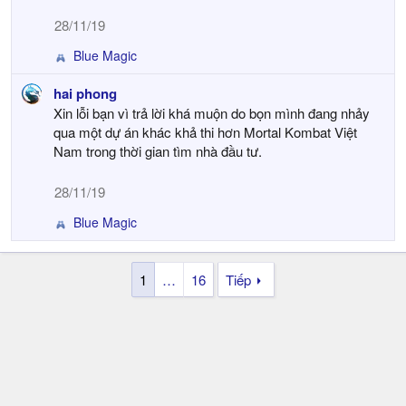
n
28/11/19
s
:
Blue Magic
R
e
hai phong
a
Xin lỗi bạn vì trả lời khá muộn do bọn mình đang nhảy
c
t
qua một dự án khác khả thi hơn Mortal Kombat Việt
i
Nam trong thời gian tìm nhà đầu tư.
o
n
28/11/19
s
:
Blue Magic
R
e
a
1
…
16
Tiếp
c
t
i
o
n
s
: