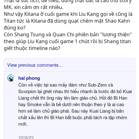
Thật là súc tích, dễ hiểu, đúng thật bác là cao thủ story
o
MK, xin cảm ơn rất nhiều.
n
Như vậy Kitana ở cuối game khi Liu Kang gọi về cũng là
s
Titan tức là Kitana đã dùng quạt chém mặt Shao Kahn
:
đúng ko?
Còn Shang Tsung và Quan Chi phiên bản "lương thiện"
theo giúp Liu Kang cuối game 1 chút rồi bị Shang titan
giết thuộc timeline nào?
View previous comments…
hai phong
Còn về việc tại sao mấy đám như Sub-Zero và
Scorpion lại ghét nhau thì hiểu nhanh là trước đó bố Kuai
Liang chết thì ông này lên làm giáo chủ. Hồi đó Bi Han
hay Smoke vẫn là bề dưới nên thuận theo ý là ai cao
hơn sẽ làm chủ giáo phái. Sau này Kuai Liang bị bản
chất xấu lên thì Bi Han bắt buộc phải tách ra lập nhóm
mới.
22/9/23