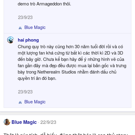
demo trò Armageddon thôi.
23/9/23
Blue Magic
R
e
hai phong
a
Chung quy trò này cũng hơn 30 năm tuổi đời rồi và có
c
t
một lượng fan khá cứng từ bất kì các thời kì 2D và 3D
i
đến bây giờ. Chưa kể bạn hãy để ý những hình vẽ của
o
fan gần đây mà đẹp đều được mua lại bản gốc và trưng
n
bày trong Netherealm Studios nhằm đánh dấu chủ
s
quyền tri ân đó bạn.
:
23/9/23
Blue Magic
R
e
a
c
Blue Magic
22/9/23
t
i