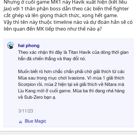
Nhưng ở cuối game MK1 này Havik xuất hiện (kết liễu
Jax) với 1 thân phận boss dẫn theo các biến thể fighter
cắt ghép và lên giọng thách thức, xong hết game.
Vậy thì tên này thuộc timeline nào và dự đoán hắn sẽ có
liên quan đến MK tiếp theo như thế nào ạ?
hai phong
Theo xác nhận thì đây là Titan Havik của dòng thời gian
hắn đã chiến thắng và thay đổi nó.
Muốn biết rõ hơn chắc chắn phải chờ giải thích từ các
Mùa sau trong mục chơi Ivasions. Vì mùa 1 giải thích
Scorpion rồi, mùa 2 hiện tại sẽ giải thích về Nitara mà
Liu Kang mời ở cuối game. Mùa ba thì đang nhá hàng
về Sub-Zero bạn ạ.
3/11/23
Blue Magic
R
e
a