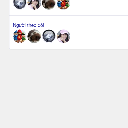
Người theo dõi