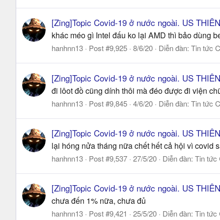
[Zing]Topic Covid-19 ở nước ngoài. US THI
khác méo gì Intel đấu ko lại AMD thì bảo dùng 
hanhnn13
Post #9,925
8/6/20
Diễn đàn:
Tin tức 
[Zing]Topic Covid-19 ở nước ngoài. US THI
đi lôot đồ cũng dính thôi mà đéo được đi viện chữ
hanhnn13
Post #9,845
4/6/20
Diễn đàn:
Tin tức 
[Zing]Topic Covid-19 ở nước ngoài. US THI
lại hóng nửa tháng nữa chết hết cả hội vì covid
hanhnn13
Post #9,537
27/5/20
Diễn đàn:
Tin tức
[Zing]Topic Covid-19 ở nước ngoài. US THI
chưa đến 1% nữa, chưa đủ
hanhnn13
Post #9,421
25/5/20
Diễn đàn:
Tin tức