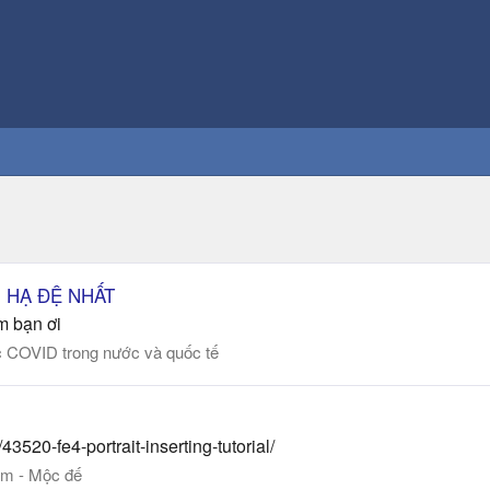
ÊN HẠ ĐỆ NHẤT
m bạn ơi
c COVID trong nước và quốc tế
43520-fe4-portrait-inserting-tutorial/
m - Mộc đế