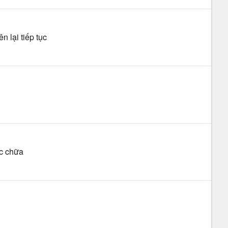
n lại tiếp tục
ợc chữa