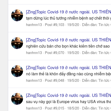
[Zing]Topic Covid-19 ở nước ngoài. US THI
tạm dừng lúc thủ tướng nhiễm bệnh sợ chết thôi g
hanhnn13
Post #9,103
19/5/20
Diễn đàn:
Tin tức
[Zing]Topic Covid-19 ở nước ngoài. US THI
nghiên cứu bán cho bọn khác kiếm tiền chớ sao
hanhnn13
Post #9,070
19/5/20
Diễn đàn:
Tin tức
[Zing]Topic Covid-19 ở nước ngoài. US THI
nó làm thế là khôn đấy đằng nào cũng nhiễm bệnh
hanhnn13
Post #9,048
19/5/20
Diễn đàn:
Tin tức
[Zing]Topic Covid-19 ở nước ngoài. US THI
sau vụ này gọi là Europe virus hay USA virus th
hanhnn13
Post #9,015
18/5/20
Diễn đàn:
Tin tức