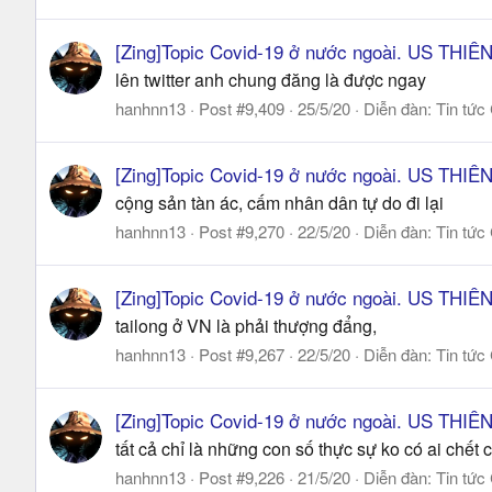
[Zing]Topic Covid-19 ở nước ngoài. US THI
lên twitter anh chung đăng là được ngay
hanhnn13
Post #9,409
25/5/20
Diễn đàn:
Tin tức
[Zing]Topic Covid-19 ở nước ngoài. US THI
cộng sản tàn ác, cấm nhân dân tự do đi lại
hanhnn13
Post #9,270
22/5/20
Diễn đàn:
Tin tức
[Zing]Topic Covid-19 ở nước ngoài. US THI
tailong ở VN là phải thượng đẩng,
hanhnn13
Post #9,267
22/5/20
Diễn đàn:
Tin tức
[Zing]Topic Covid-19 ở nước ngoài. US THI
tất cả chỉ là những con số thực sự ko có ai chết 
hanhnn13
Post #9,226
21/5/20
Diễn đàn:
Tin tức