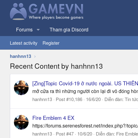
Forums
Tham gia Discord
Latest activity
Register
hanhnn13
Recent Content by hanhnn13
[Zing]Topic Covid-19 ở nước ngoài. US THI
mở cửa ra thì những người còn lại đi vô đóng hò
hanhnn13
Post #10,186
16/6/20
Diễn đàn:
Tin tứ
Fire Emblem 4 EX
https://forums.serenesforest.net/index.php?/topic/
hanhnn13
Post #47
10/6/20
Diễn đàn:
Fire Emble