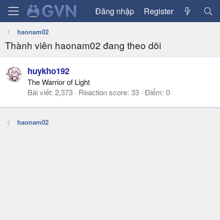
Đăng nhập
Register
haonam02
Thành viên haonam02 đang theo dõi
huykho192
The Warrior of Light
Bài viết
2,373
Reaction score
33
Điểm
0
haonam02