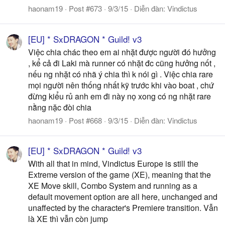
haonam19
Post #673
9/3/15
Diễn đàn:
Vindictus
[EU] * SxDRAGON * Guild! v3
Việc chia chác theo em ai nhặt được người đó hưởng
, kể cả đi Laki mà runner có nhặt đc cũng hưởng nốt ,
nếu ng nhặt có nhã ý chia thì k nói gì . Việc chia rare
mọi người nên thống nhất kỹ trước khi vào boat , chứ
đừng kiểu rủ anh em đi này nọ xong có ng nhặt rare
nằng nặc đòi chia
haonam19
Post #668
9/3/15
Diễn đàn:
Vindictus
[EU] * SxDRAGON * Guild! v3
With all that in mind, Vindictus Europe is still the
Extreme version of the game (XE), meaning that the
XE Move skill, Combo System and running as a
default movement option are all here, unchanged and
unaffected by the character's Premiere transition. Vẫn
là XE thì vẫn còn jump