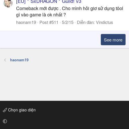
[EU] * SxDRAGON * Guild! v3
Comeback mới được . Cho mình hỏi giơ sử dụng tôol
gì vào game là ok nhất ?
haonam19
Post #511
5/2/15
Diễn đàn:
Vindictus
See more
haonam19
Chọn giao diện