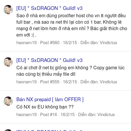
[EU] * SxDRAGON * Guild! v3
Sao ở nhà em dùng proxifier host cho vn 8 người đều
full bar , mà sao ra net thì lại còn có 1 bar. Không lẽ
mạng ở net lõm hơn ở nhà em nhỉ ? Bác giải thích cho
em với :( .
haonam19
Post #560
16/2/15
Diễn đàn:
Vindictus
[EU] * SxDRAGON * Guild! v3
Có ai chơi ở net bị giống em không ? Copy game lúc
nào cũng bị thiếu mấy file dll
haonam19
Post #555
16/2/15
Diễn đàn:
Vindictus
Bán NX prepaid [ làm OFFER ]
Có NX sv EU không bạn ??
haonam19
Post #16
16/2/15
Diễn đàn:
Vindictus