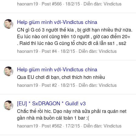
haonam19
Post #566
18/2/15
Diễn đàn:
Vindictus
Help giùm mình với-Vindictus china
CN gì G có 3 người thế kia , bị giới hạn nhiều thứ nữa.
Eu lúc nào onl cũng trên 10 người , giờ cao điểm 20+
. Raid thì lúc nào G cũng tổ chức đi cả lẫn ss1 , ss2
haonam19
Post #4
18/2/15
Diễn đàn:
Vindictus
Help giùm mình với-Vindictus china
Qua EU chơi đi bạn, chơi thích hơn nhiều
haonam19
Post #2
18/2/15
Diễn đàn:
Vindictus
[EU] * SxDRAGON * Guild! v3
Chắc thế rồi hic. Dạo này nhà sửa phải ra quán net
gần nhà mà buồn cái toàn 1 bar :(
haonam19
Post #562
17/2/15
Diễn đàn:
Vindictus