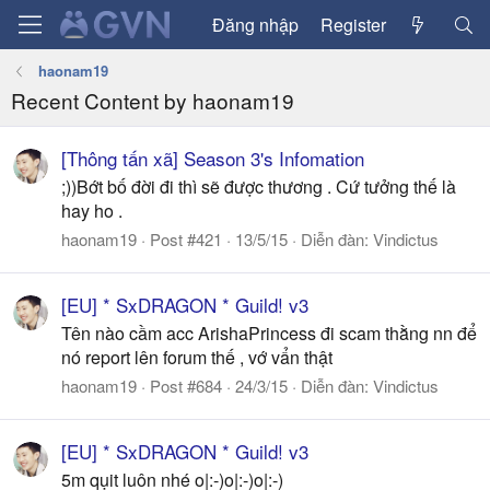
Đăng nhập
Register
haonam19
Recent Content by haonam19
[Thông tấn xã] Season 3's Infomation
;))Bớt bố đời đi thì sẽ được thương . Cứ tưởng thế là
hay ho .
haonam19
Post #421
13/5/15
Diễn đàn:
Vindictus
[EU] * SxDRAGON * Guild! v3
Tên nào cầm acc ArishaPrincess đi scam thằng nn để
nó report lên forum thế , vớ vẩn thật
haonam19
Post #684
24/3/15
Diễn đàn:
Vindictus
[EU] * SxDRAGON * Guild! v3
5m qụit luôn nhé o|:-)o|:-)o|:-)