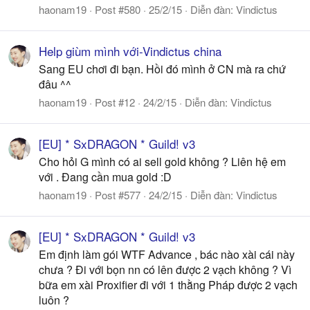
haonam19
Post #580
25/2/15
Diễn đàn:
Vindictus
Help giùm mình với-Vindictus china
Sang EU chơi đi bạn. Hồi đó mình ở CN mà ra chứ
đâu ^^
haonam19
Post #12
24/2/15
Diễn đàn:
Vindictus
[EU] * SxDRAGON * Guild! v3
Cho hỏi G mình có ai sell gold không ? Liên hệ em
với . Đang cần mua gold :D
haonam19
Post #577
24/2/15
Diễn đàn:
Vindictus
[EU] * SxDRAGON * Guild! v3
Em định làm gói WTF Advance , bác nào xài cái này
chưa ? Đi với bọn nn có lên được 2 vạch không ? Vì
bữa em xài Proxifier đi với 1 thằng Pháp được 2 vạch
luôn ?