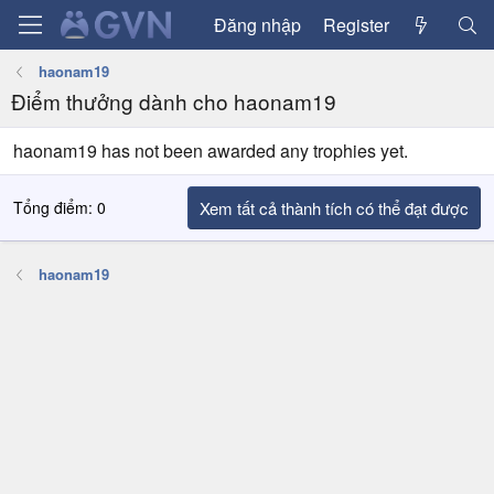
Đăng nhập
Register
haonam19
Điểm thưởng dành cho haonam19
haonam19 has not been awarded any trophies yet.
Tổng điểm: 0
Xem tất cả thành tích có thể đạt được
haonam19