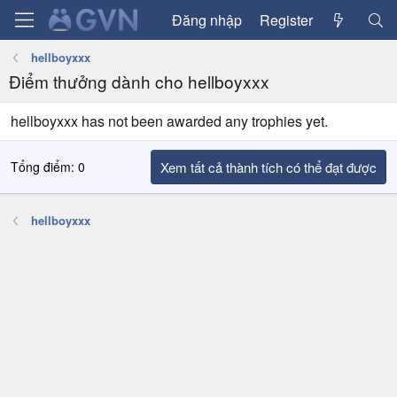
Đăng nhập
Register
hellboyxxx
Điểm thưởng dành cho hellboyxxx
hellboyxxx has not been awarded any trophies yet.
Tổng điểm: 0
Xem tất cả thành tích có thể đạt được
hellboyxxx