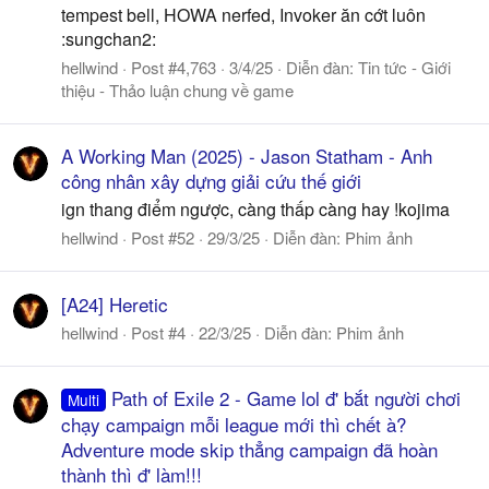
tempest bell, HOWA nerfed, Invoker ăn cớt luôn
:sungchan2:
hellwind
Post #4,763
3/4/25
Diễn đàn:
Tin tức - Giới
thiệu - Thảo luận chung về game
A Working Man (2025) - Jason Statham - Anh
công nhân xây dựng giải cứu thế giới
ign thang điểm ngược, càng thấp càng hay !kojima
hellwind
Post #52
29/3/25
Diễn đàn:
Phim ảnh
[A24] Heretic
hellwind
Post #4
22/3/25
Diễn đàn:
Phim ảnh
Path of Exile 2 - Game lol đ' bắt người chơi
Multi
chạy campaign mỗi league mới thì chết à?
Adventure mode skip thẳng campaign đã hoàn
thành thì đ' làm!!!