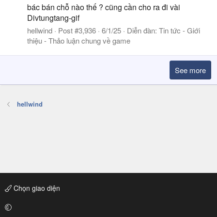
bác bán chỗ nào thế ? cũng cần cho ra đi vài
Divtungtang-gif
hellwind
Post #3,936
6/1/25
Diễn đàn:
Tin tức - Giới
thiệu - Thảo luận chung về game
See more
hellwind
Chọn giao diện