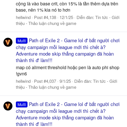
cộng là vào base crit, còn 15% là tằn thêm dựa trên
base, nên 1% kia nó to hơn
hellwind
Post #4,138
12/1/25
Diễn đàn:
Tin tức - Giới
thiệu - Thảo luận chung về game
Path of Exile 2 - Game lol đ' bắt người chơi
Multi
chạy campaign mỗi league mới thì chết à?
Adventure mode skip thẳng campaign đã hoàn
thành thì đ' làm!!!
map có aliment threshold hoặc pen là auto phi shop
!gvn6
hellwind
Post #4,037
9/1/25
Diễn đàn:
Tin tức - Giới
thiệu - Thảo luận chung về game
Path of Exile 2 - Game lol đ' bắt người chơi
Multi
chạy campaign mỗi league mới thì chết à?
Adventure mode skip thẳng campaign đã hoàn
thành thì đ' làm!!!