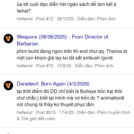
ủa tới cuối đạo diễn hết ngân sách để làm kết à
!what?
hellwind
Post #12
28/10/25
Diễn đàn:
Phim ảnh
Weapons (08/08/2025) - From Director of
Barbarian
phim build đang ngon trớn thì end như qq, Thanos bị
một con khọm già tay ko tất sắt ambush !gvn6
hellwind
Post #70
13/9/25
Diễn đàn:
Phim ảnh
Daredevil: Born Again (4/3/2026)
tại thời điểm đó DD chỉ biết là Bulleye trốn trại thôi
chứ chắc j biết tại mình mà nó trốn dc ? animation8
nói chung là thấy ko thuyết phục lắm
hellwind
Post #615
17/4/25
Diễn đàn:
Phim truyền hình
& Thế giới diễn viên