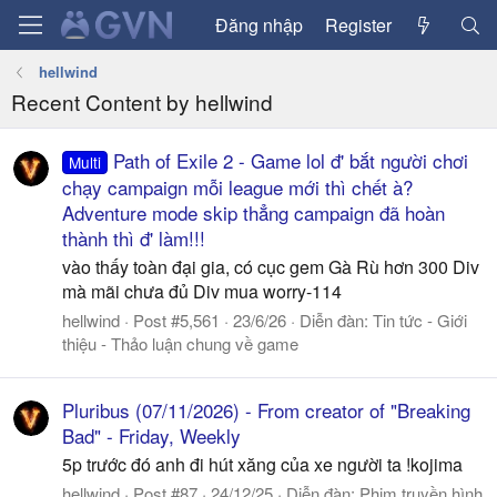
Đăng nhập
Register
hellwind
Recent Content by hellwind
Path of Exile 2 - Game lol đ' bắt người chơi
Multi
chạy campaign mỗi league mới thì chết à?
Adventure mode skip thẳng campaign đã hoàn
thành thì đ' làm!!!
vào thấy toàn đại gia, có cục gem Gà Rù hơn 300 Div
mà mãi chưa đủ Div mua worry-114
hellwind
Post #5,561
23/6/26
Diễn đàn:
Tin tức - Giới
thiệu - Thảo luận chung về game
Pluribus (07/11/2026) - From creator of "Breaking
Bad" - Friday, Weekly
5p trước đó anh đi hút xăng của xe người ta !kojima
hellwind
Post #87
24/12/25
Diễn đàn:
Phim truyền hình