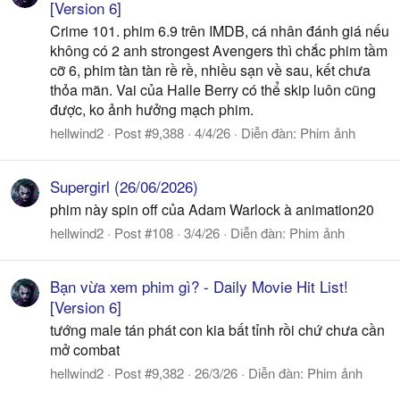
[Version 6]
Crime 101. phim 6.9 trên IMDB, cá nhân đánh giá nếu
không có 2 anh strongest Avengers thì chắc phim tầm
cỡ 6, phim tàn tàn rề rề, nhiều sạn về sau, kết chưa
thỏa mãn. Vai của Halle Berry có thể skip luôn cũng
được, ko ảnh hưởng mạch phim.
hellwind2
Post #9,388
4/4/26
Diễn đàn:
Phim ảnh
Supergirl (26/06/2026)
phim này spin off của Adam Warlock à animation20
hellwind2
Post #108
3/4/26
Diễn đàn:
Phim ảnh
Bạn vừa xem phim gì? - Daily Movie Hit List!
[Version 6]
tướng male tán phát con kia bất tỉnh rồi chứ chưa cần
mở combat
hellwind2
Post #9,382
26/3/26
Diễn đàn:
Phim ảnh