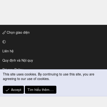
Chọn giao diện
Liên hệ
Quy định và Nội quy
Privacy Policy
This site uses cookies. By continuing to use this site, you are
agreeing to our use of cookies.
Trợ giúp
R
Accept
Tìm hiểu thêm.…
S
S