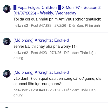
█ Papa Feige's Children █ X-Men '97 - Season 2
(01/07/2026) - Weekly, Wednesday
Tôi đã coi quá nhiều phim AntiVirus :chiongnaulick:
hellwind2
Post #47,883
27/2/26
Diễn đàn:
Phim ảnh
[Mô phỏng] Arknights: Endfield
server EU thì chạy phà phà worry-114
hellwind2
Post #423
27/1/26
Diễn đàn:
Thảo luận
chung
[Mô phỏng] Arknights: Endfield
vào đánh 3 con quái đầu tiên xong cái đơ game, dis
connect liên tục :sungchan2:
hellwind2
Post #403
26/1/26
Diễn đàn:
Thảo luận
chung