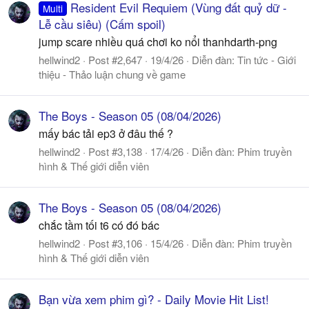
Resident Evil Requiem (Vùng đất quỷ dữ -
Multi
Lễ cầu siêu) (Cấm spoil)
jump scare nhiều quá chơi ko nổi thanhdarth-png
hellwind2
Post #2,647
19/4/26
Diễn đàn:
Tin tức - Giới
thiệu - Thảo luận chung về game
The Boys - Season 05 (08/04/2026)
mấy bác tải ep3 ở đâu thế ?
hellwind2
Post #3,138
17/4/26
Diễn đàn:
Phim truyền
hình & Thế giới diễn viên
The Boys - Season 05 (08/04/2026)
chắc tầm tối t6 có đó bác
hellwind2
Post #3,106
15/4/26
Diễn đàn:
Phim truyền
hình & Thế giới diễn viên
Bạn vừa xem phim gì? - Daily Movie Hit List!