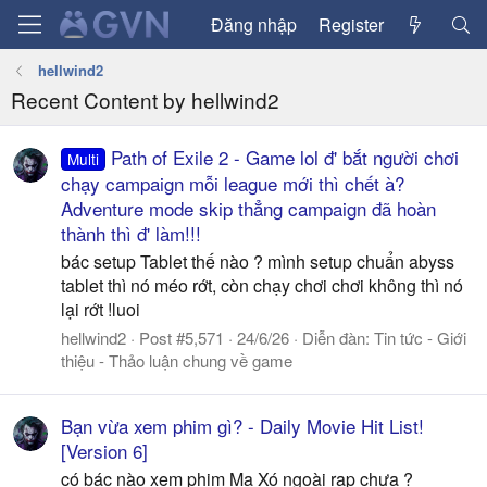
Đăng nhập
Register
hellwind2
Recent Content by hellwind2
Path of Exile 2 - Game lol đ' bắt người chơi
Multi
chạy campaign mỗi league mới thì chết à?
Adventure mode skip thẳng campaign đã hoàn
thành thì đ' làm!!!
bác setup Tablet thế nào ? mình setup chuẩn abyss
tablet thì nó méo rớt, còn chạy chơi chơi không thì nó
lại rớt !luoi
hellwind2
Post #5,571
24/6/26
Diễn đàn:
Tin tức - Giới
thiệu - Thảo luận chung về game
Bạn vừa xem phim gì? - Daily Movie Hit List!
[Version 6]
có bác nào xem phim Ma Xó ngoài rạp chưa ?