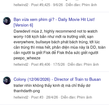
hellwind2
Post #9,425
9/6/26
Diễn đàn:
Phim ảnh
Bạn vừa xem phim gì? - Daily Movie Hit List!
[Version 6]
Daredevil mùa 2, highly recommend not to watch
worry-108 kịch bản như mới ra trường viết, sạn
everywhere, bullseye bách phát bách trúng, tới lúc
cần trúng thì miss hết, phản diện mùa này là DD, toàn
cản người ta giết Fisk để Fisk thỏa sức giết người
peepo_wheeze
hellwind2
Post #9,406
17/5/26
Diễn đàn:
Phim ảnh
Colony (12/06/2026) - Director of Train to Busan
trailer nhìn không thấy kinh dị mà chỉ thấy dơ
thanhdarth-png
hellwind2
Post #3
28/4/26
Diễn đàn:
Phim ảnh