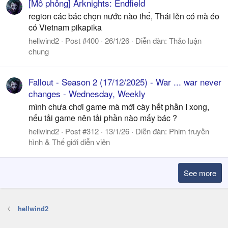
[Mô phỏng] Arknights: Endfield
region các bác chọn nước nào thế, Thái lẻn có mà éo
có Vietnam pikapika
hellwind2
Post #400
26/1/26
Diễn đàn:
Thảo luận
chung
Fallout - Season 2 (17/12/2025) - War ... war never
changes - Wednesday, Weekly
mình chưa chơi game mà mới cày hết phần I xong,
nếu tải game nên tải phần nào mấy bác ?
hellwind2
Post #312
13/1/26
Diễn đàn:
Phim truyền
hình & Thế giới diễn viên
See more
hellwind2