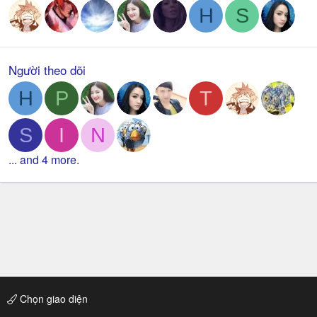
H
S
Người theo dõi
H
P
T
S
I
N
... and 4 more.
Chọn giao diện