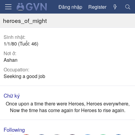
Đăng nhập
Register
heroes_of_might
Sinh nhật
1/1/80 (Tuổi: 46)
Nơi ở
Ashan
Occupation
Seeking a good job
Chữ ký
Once upon a time there were Heroes, Heroes everywhere,
Now the time has come again for Heroes to rise again.​
Following