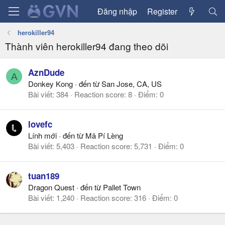
Đăng nhập
Register
herokiller94
Thành viên herokiller94 đang theo dõi
AznDude
A
Donkey Kong
·
đến từ
San Jose, CA, US
Bài viết
384
Reaction score
8
Điểm
0
lovefc
Lính mới
·
đến từ
Mã Pí Lèng
Bài viết
5,403
Reaction score
5,731
Điểm
0
tuan189
Dragon Quest
·
đến từ
Pallet Town
Bài viết
1,240
Reaction score
316
Điểm
0