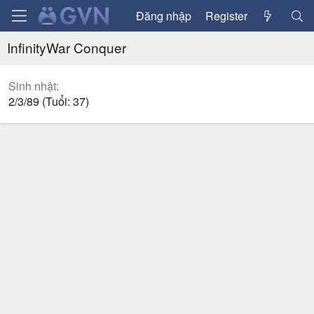
Đăng nhập
Register
InfinityWar Conquer
Sinh nhật
2/3/89 (Tuổi: 37)