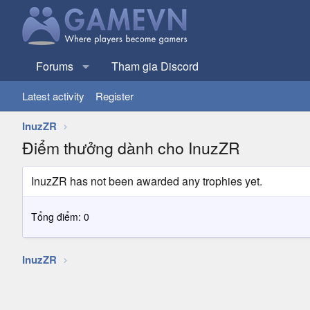
Forums
Tham gia Discord
Latest activity
Register
InuzZR
Điểm thưởng dành cho InuzZR
InuzZR has not been awarded any trophies yet.
Tổng điểm: 0
InuzZR