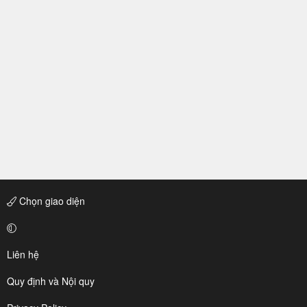
Chọn giao diện
Liên hệ
Quy định và Nội quy