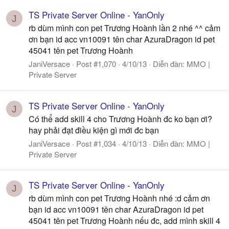
TS Private Server Online - YanOnly
J
rb dùm mình con pet Trương Hoành lần 2 nhé ^^ cảm
ơn bạn id acc vn10091 tên char AzuraDragon id pet
45041 tên pet Trương Hoành
JaniVersace
Post #1,070
4/10/13
Diễn đàn:
MMO |
Private Server
TS Private Server Online - YanOnly
J
Có thể add skill 4 cho Trương Hoành đc ko bạn ơi?
hay phải đạt điều kiện gì mới đc bạn
JaniVersace
Post #1,034
4/10/13
Diễn đàn:
MMO |
Private Server
TS Private Server Online - YanOnly
J
rb dùm mình con pet Trương Hoành nhé :d cảm ơn
bạn id acc vn10091 tên char AzuraDragon id pet
45041 tên pet Trương Hoành nếu đc, add mình skill 4