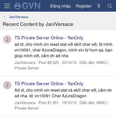
Đăng nhập
Register
JaniVersace
Recent Content by JaniVersace
TS Private Server Online - YanOnly
J
ad ơi, cho mình xin reset stat với skill char với, Id mình
vn10091, char AzuraDragon, mình xin từ hum qa, bạn
giúp mình với, cảm ơn ad nha
JaniVersace
Post #2,025
20/10/13
Diễn đàn:
MMO |
Private Server
TS Private Server Online - YanOnly
J
Ad ơi, cho mình xin reset stat và skill char với, cảm ơn
ad nha. Id: vn10091 Char AzuraDragon
JaniVersace
Post #1,951
19/10/13
Diễn đàn:
MMO |
Private Server