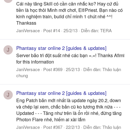
Cái này tăng Skill có cần cân nhắc ko? Hay cứ đủ
tiền là học thôi Mình mới chơi, Elf/Priest. Bạn nào có
kinh nghiệm train, build chỉ mình 1 chút nhé ^^!
Thanksss
JaniVersace
Post #14
25/2/13
Diễn đàn:
TERA
Phantasy star online 2 [guides & updates]
J
Server bảo trì đột suất nhé các bạn =.=! Thanks Afimi
for this information
JaniVersace
Post #369
25/2/13
Diễn đàn:
Thảo luận
chung
Phantasy star online 2 [guides & updates]
J
Eng Patch bản mới nhất là update ngày 20.2, down
và chép lại xem, chắc bản cũ ko tương thik nữa - - -
Updated - - - Tăng như trên là ổn rồi nhé, đừng tăng
Photon Flare nhé, hiếm ai xài lắm
JaniVersace
Post #367
22/2/13
Diễn đàn:
Thảo luận