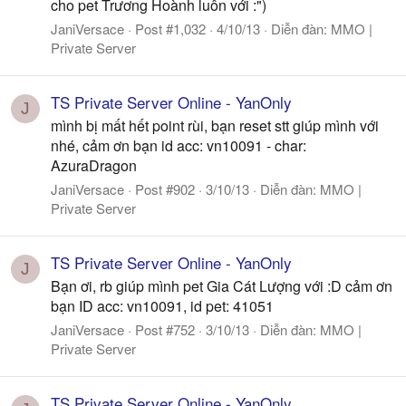
cho pet Trương Hoành luôn với :")
JaniVersace
Post #1,032
4/10/13
Diễn đàn:
MMO |
Private Server
TS Private Server Online - YanOnly
J
mình bị mất hết point rùi, bạn reset stt giúp mình với
nhé, cảm ơn bạn id acc: vn10091 - char:
AzuraDragon
JaniVersace
Post #902
3/10/13
Diễn đàn:
MMO |
Private Server
TS Private Server Online - YanOnly
J
Bạn ơi, rb giúp mình pet Gia Cát Lượng với :D cảm ơn
bạn ID acc: vn10091, id pet: 41051
JaniVersace
Post #752
3/10/13
Diễn đàn:
MMO |
Private Server
TS Private Server Online - YanOnly