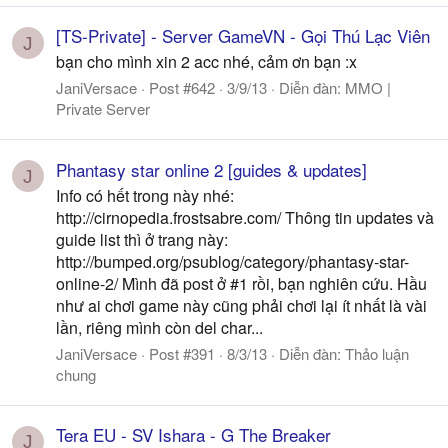
[TS-Private] - Server GameVN - Gọi Thú Lạc Viên
J
bạn cho mình xin 2 acc nhé, cảm ơn bạn :x
JaniVersace
Post #642
3/9/13
Diễn đàn:
MMO |
Private Server
Phantasy star online 2 [guides & updates]
J
Info có hết trong này nhé:
http://cirnopedia.frostsabre.com/ Thông tin updates và
guide list thì ở trang này:
http://bumped.org/psublog/category/phantasy-star-
online-2/ Mình đã post ở #1 rồi, bạn nghiên cứu. Hầu
như ai chơi game này cũng phải chơi lại ít nhất là vài
lần, riêng mình còn del char...
JaniVersace
Post #391
8/3/13
Diễn đàn:
Thảo luận
chung
Tera EU - SV Ishara - G The Breaker
J