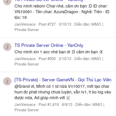
J
Cho mình reborn Char nhé, cảm ơn bạn :D ID char:
VN10091 - Tên char: AzuraDragon - Nghề: Tiên - ID
tóc: 19
JaniVersace
Post #727
3/10/13
Diễn đàn:
MMO |
Private Server
TS Private Server Online - YanOnly
J
Cho mình xin 1 acc nhé bạn ơi :D cảm ơn bạn :X
JaniVersace
Post #500
2/10/13
Diễn đàn:
MMO |
Private Server
[TS-Private] - Server GameVN - Gọi Thú Lạc Viên
J
@Srand ơi, Mình có 1 id nữa Vn10017, mới tạo char
hum đc phát nhưng chưa luyện, vẫn lv1, h ko log vào
được nữa, Ad giúp mình với :((
JaniVersace
Post #1,819
6/9/13
Diễn đàn:
MMO |
Private Server