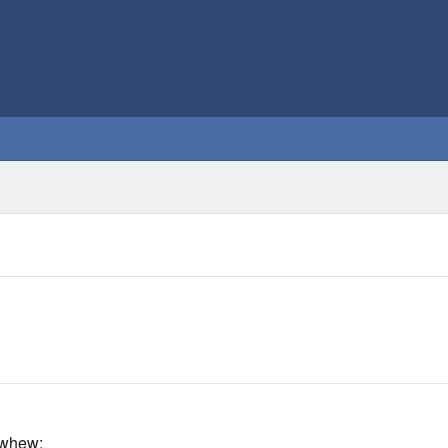
:whew: