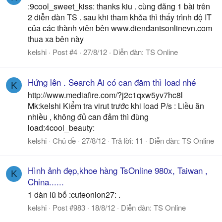
:9cool_sweet_kiss: thanks kiu . cùng đăng 1 bài trên
2 diễn dàn TS . sau khi tham khỏa thì thấy trình độ IT
của các thành viên bên www.diendantsonlinevn.com
thua xa bên này
kelshi
Post #4
27/8/12
Diễn đàn:
TS Online
Hứng lên . Search Ai có can đăm thì load nhé
K
http://www.mediafire.com/?j2c1qxw5yv7hc8l
Mk:kelshi Kiểm tra virut trước khi load P/s : Liều ăn
nhiều , không đủ can đảm thì đùng
load:4cool_beauty:
kelshi
Chủ đề
27/8/12
Trả lời: 11
Diễn đàn:
TS Online
Hình ảnh đẹp,khoe hàng TsOnline 980x, Taiwan ,
K
China......
1 dàn lũ bố :cuteonion27: .
kelshi
Post #983
18/8/12
Diễn đàn:
TS Online