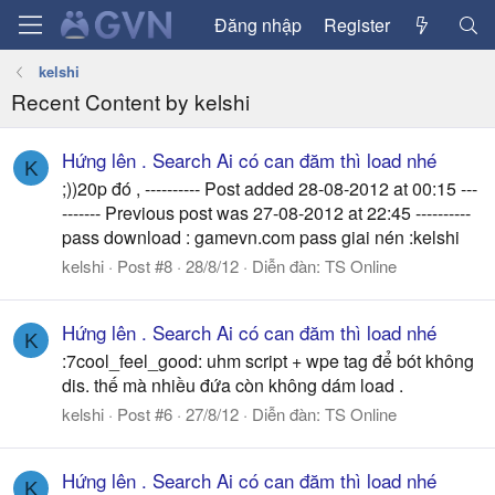
Đăng nhập
Register
kelshi
Recent Content by kelshi
Hứng lên . Search Ai có can đăm thì load nhé
K
;))20p đó , ---------- Post added 28-08-2012 at 00:15 ---
------- Previous post was 27-08-2012 at 22:45 ----------
pass download : gamevn.com pass giai nén :kelshi
kelshi
Post #8
28/8/12
Diễn đàn:
TS Online
Hứng lên . Search Ai có can đăm thì load nhé
K
:7cool_feel_good: uhm script + wpe tag để bót không
dis. thế mà nhiều đứa còn không dám load .
kelshi
Post #6
27/8/12
Diễn đàn:
TS Online
Hứng lên . Search Ai có can đăm thì load nhé
K