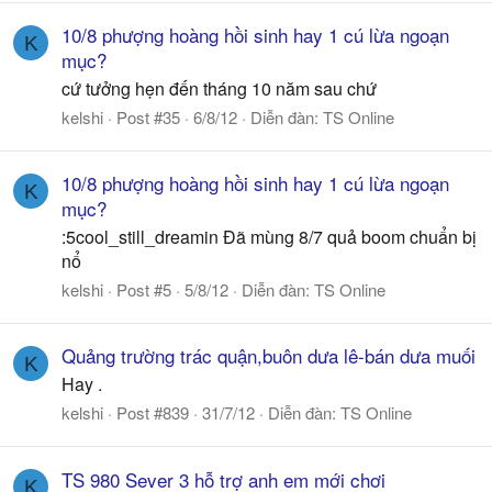
10/8 phượng hoàng hồi sinh hay 1 cú lừa ngoạn
K
mục?
cứ tưởng hẹn đến tháng 10 năm sau chứ
kelshi
Post #35
6/8/12
Diễn đàn:
TS Online
10/8 phượng hoàng hồi sinh hay 1 cú lừa ngoạn
K
mục?
:5cool_still_dreamin Đã mùng 8/7 quả boom chuẩn bị
nổ
kelshi
Post #5
5/8/12
Diễn đàn:
TS Online
Quảng trường trác quận,buôn dưa lê-bán dưa muối
K
Hay .
kelshi
Post #839
31/7/12
Diễn đàn:
TS Online
TS 980 Sever 3 hỗ trợ anh em mới chơi
K