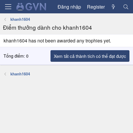
Đăng nhập
Register
khanh1604
Điểm thưởng dành cho khanh1604
khanh1604 has not been awarded any trophies yet.
Tổng điểm: 0
Xem tất cả thành tích có thể đạt được
khanh1604