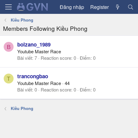
Đăng nhập
Register
Kiều Phong
Members Following Kiều Phong
bolzano_1989
B
Youtube Master Race
Bài viết
7
Reaction score
0
Điểm
0
trancongbao
T
Youtube Master Race
·
44
Bài viết
0
Reaction score
0
Điểm
0
Kiều Phong