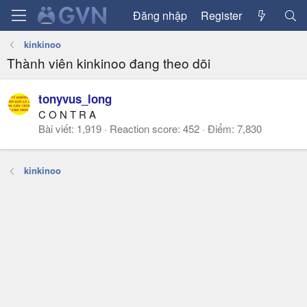
Đăng nhập
Register
kinkinoo
Thành viên kinkinoo đang theo dõi
tonyvus_long
C O N T R A
Bài viết
1,919
Reaction score
452
Điểm
7,830
kinkinoo