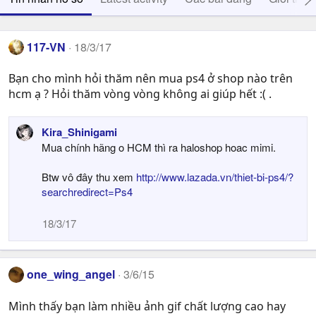
117-VN
18/3/17
Bạn cho mình hỏi thăm nên mua ps4 ở shop nào trên
hcm ạ ? Hỏi thăm vòng vòng không ai giúp hết :( .
Kira_Shinigami
Mua chính hãng o HCM thì ra haloshop hoac mimi.
Btw vô đây thu xem
http://www.lazada.vn/thiet-bi-ps4/?
searchredirect=Ps4
18/3/17
one_wing_angel
3/6/15
Mình thấy bạn làm nhiều ảnh gif chất lượng cao hay