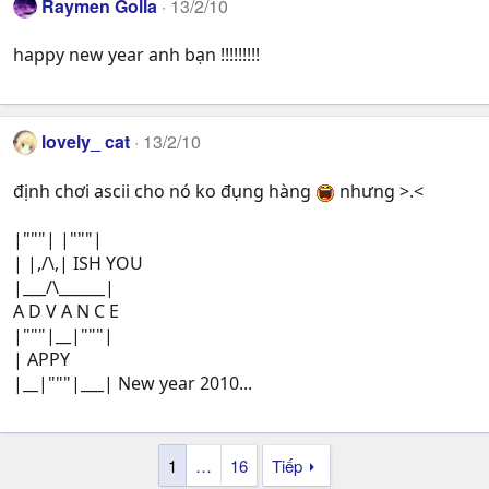
Raymen Golla
13/2/10
happy new year anh bạn !!!!!!!!!
lovely_ cat
13/2/10
định chơi ascii cho nó ko đụng hàng
nhưng >.<
|"""| |"""|
| |,/\,| ISH YOU
|___/\______|
A D V A N C E
|"""|__|"""|
| APPY
|__|"""|___| New year 2010...
1
…
16
Tiếp