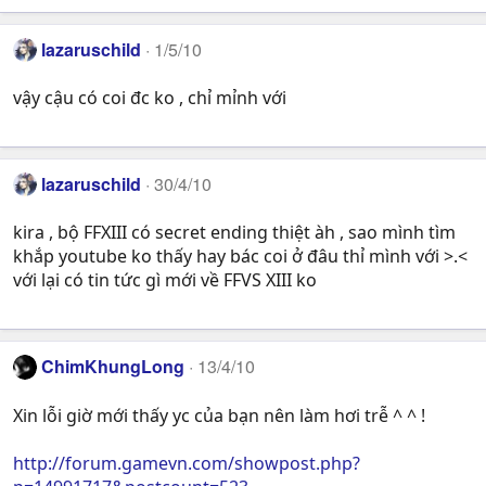
lazaruschild
1/5/10
vậy cậu có coi đc ko , chỉ mỉnh với
lazaruschild
30/4/10
kira , bộ FFXIII có secret ending thiệt àh , sao mình tìm
khắp youtube ko thấy hay bác coi ở đâu thỉ mình với >.<
với lại có tin tức gì mới về FFVS XIII ko
ChimKhungLong
13/4/10
Xin lỗi giờ mới thấy yc của bạn nên làm hơi trễ ^ ^ !
http://forum.gamevn.com/showpost.php?