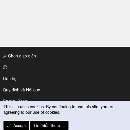
Chọn giao diện
Liên hệ
Quy định và Nội quy
Privacy Policy
This site uses cookies. By continuing to use this site, you are
agreeing to our use of cookies.
Trợ giúp
R
Accept
Tìm hiểu thêm.…
S