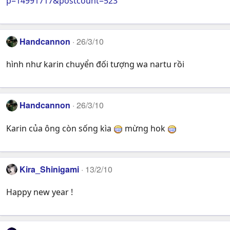
p=14991717&postcount=523
Handcannon
26/3/10
hình như karin chuyển đối tượng wa nartu rồi
Handcannon
26/3/10
Karin của ông còn sống kìa
mừng hok
Kira_Shinigami
13/2/10
Happy new year !