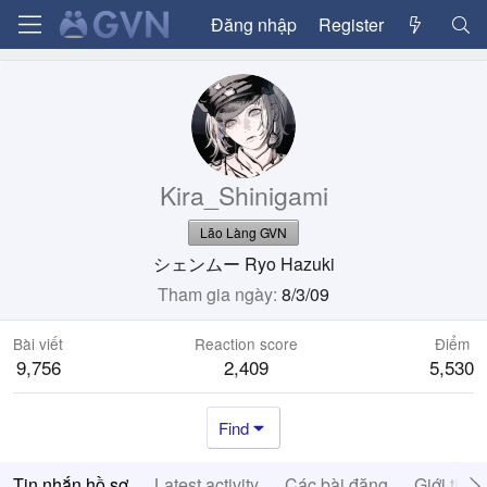
Đăng nhập
Register
Kira_Shinigami
Lão Làng GVN
シェンムー Ryo Hazuki
Tham gia ngày
8/3/09
Bài viết
Reaction score
Điểm
9,756
2,409
5,530
Find
Tin nhắn hồ sơ
Latest activity
Các bài đăng
Giới thiệ