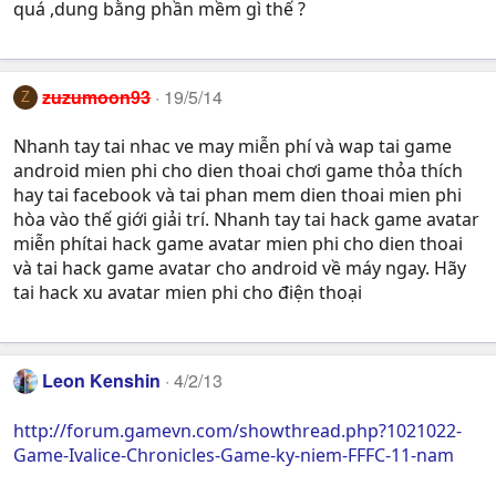
quá ,dung bằng phần mềm gì thế ?
zuzumoon93
19/5/14
Z
Nhanh tay tai nhac ve may miễn phí và wap tai game
android mien phi cho dien thoai chơi game thỏa thích
hay tai facebook và tai phan mem dien thoai mien phi
hòa vào thế giới giải trí. Nhanh tay tai hack game avatar
miễn phítai hack game avatar mien phi cho dien thoai
và tai hack game avatar cho android về máy ngay. Hãy
tai hack xu avatar mien phi cho điện thoại
Leon Kenshin
4/2/13
http://forum.gamevn.com/showthread.php?1021022-
Game-Ivalice-Chronicles-Game-ky-niem-FFFC-11-nam