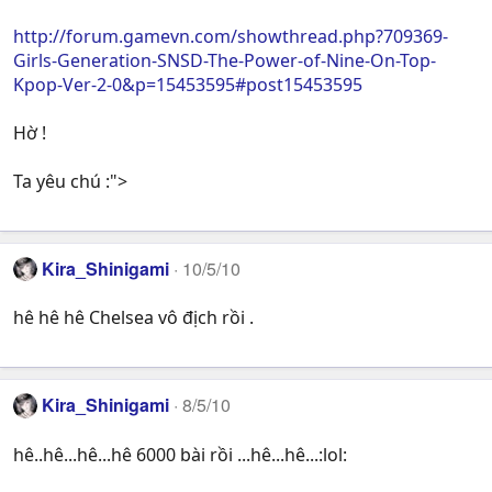
http://forum.gamevn.com/showthread.php?709369-
Girls-Generation-SNSD-The-Power-of-Nine-On-Top-
Kpop-Ver-2-0&p=15453595#post15453595
Hờ !
Ta yêu chú :">
Kira_Shinigami
10/5/10
hê hê hê Chelsea vô địch rồi .
Kira_Shinigami
8/5/10
hê..hê...hê...hê 6000 bài rồi ...hê...hê...:lol: