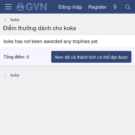
Đăng nhập
Register
koks
Điểm thưởng dành cho koks
koks has not been awarded any trophies yet.
Tổng điểm: 0
Xem tất cả thành tích có thể đạt được
koks