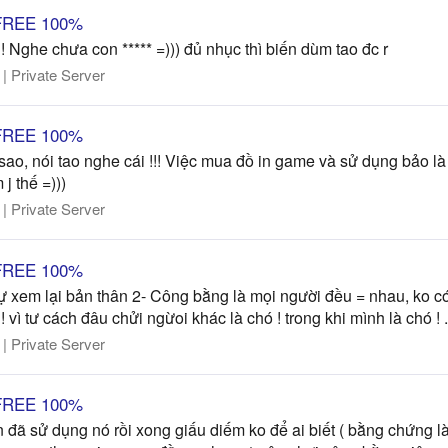
i FREE 100%
 Nghe chưa con ***** =))) đủ nhục thì biến dùm tao đc r
 Private Server
i FREE 100%
 sao, nói tao nghe cái !!! Việc mua đồ in game và sử dụng bảo
j thế =)))
 Private Server
i FREE 100%
Tự xem lại bản thân 2- Công bằng là mọi người đều = nhau, ko 
! vì tư cách đâu chửi ngừoi khác là chó ! trong khi mình là chó ! 
 Private Server
i FREE 100%
 đã sử dụng nó rồi xong giấu diếm ko để ai biết ( bằng chứng là