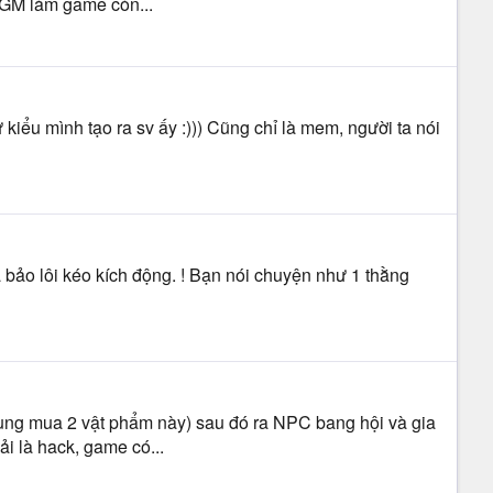
g GM làm game còn...
u mình tạo ra sv ấy :))) Cũng chỉ là mem, người ta nói
 bảo lôi kéo kích động. ! Bạn nói chuyện như 1 thằng
 cùng mua 2 vật phẩm này) sau đó ra NPC bang hội và gia
ải là hack, game có...