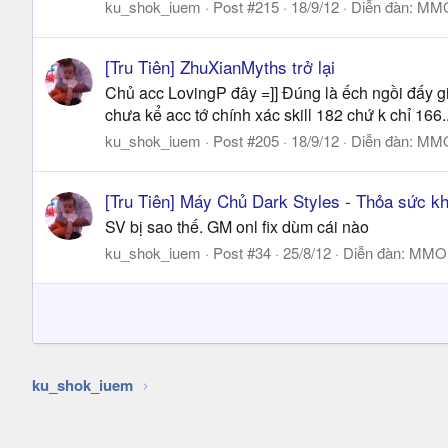
ku_shok_iuem
Post #215
18/9/12
Diễn đàn:
MMO 
[Tru Tiên] ZhuXianMyths trở lại
Chủ acc LovingP đây =]] Đúng là ếch ngồi đấy giến
chưa kể acc tớ chính xác skill 182 chứ k chỉ 166..
ku_shok_iuem
Post #205
18/9/12
Diễn đàn:
MMO 
[Tru Tiên] Máy Chủ Dark Styles - Thỏa sức kh
SV bị sao thế. GM onl fix dùm cái nào
ku_shok_iuem
Post #34
25/8/12
Diễn đàn:
MMO |
ku_shok_iuem