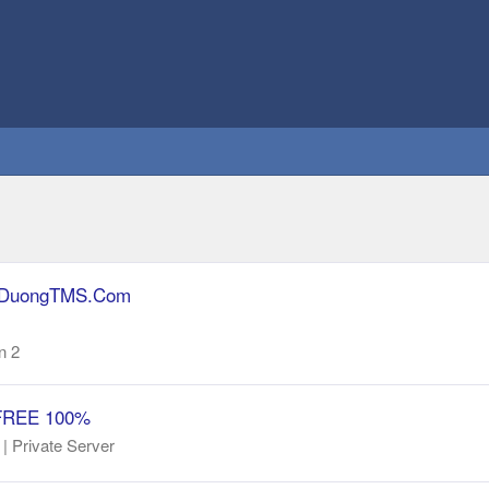
 2- DuongTMS.Com
n 2
i FREE 100%
 Private Server