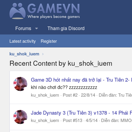
Forums
Tham gia Discord
Latest activity
Register
ku_shok_iuem
Recent Content by ku_shok_iuem
Game 3D hót nhất nay đã trở lại - Tru Tiên
khi nào chơi đc?? zzzzzzzzzzzz
ku_shok_iuem
Post #2
22/8/14
Diễn đàn:
Tru Tiê
Jade Dynasty 3 (Tru Tiên 3) v1378 - 14 Phá
ku_shok_iuem
Post #513
4/5/14
Diễn đàn:
MMO |