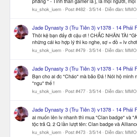
phẳng " - Tinh thần gamer là j, là mọi người, m
ku_shok_iuem
Post #482
3/5/14
Diễn đàn:
MMO |
Jade Dynasty 3 (Tru Tiên 3) v1378 - 14 Phá
Thôi kệ bạn đấy đi cậu ơi ! CHẮC NHÂN TÀI "GH
những cái ko hợp lý thì ko nghe, sợ = đồ = lv ch
ku_shok_iuem
Post #479
3/5/14
Diễn đàn:
MMO |
Jade Dynasty 3 (Tru Tiên 3) v1378 - 14 Phá
Bạn cho ai đc "Cháo" mà bảo Đá ! Nói hộ mình ng
"ngu" thế !
ku_shok_iuem
Post #477
3/5/14
Diễn đàn:
MMO |
Jade Dynasty 3 (Tru Tiên 3) v1378 - 14 Phá
ai muốn lên lv nhanh thì mua "Clan badge" và "A
tộc trả Q. 2 Q lần lượt tên: Clan badge và Allia
ku_shok_iuem
Post #473
3/5/14
Diễn đàn:
MMO |