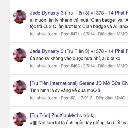
Jade Dynasty 3 (Tru Tiên 3) v1378 - 14 Phá
ai muốn lên lv nhanh thì mua "Clan badge" và "A
tộc trả Q. 2 Q lần lượt tên: Clan badge và Allia
ku_shok_iuem
Post #471
3/5/14
Diễn đàn:
MMO |
Jade Dynasty 3 (Tru Tiên 3) v1378 - 14 Phá
ủa sao sv không vào được nữa nhỉ, ai biết ko
ku_shok_iuem
Post #463
2/5/14
Diễn đàn:
MMO |
[Tru Tiên International] Serene JD Mở Cửa 
Tình hình là sv vắng vẻ quá moO à
ku_shok_iuem
Post #2
17/9/13
Diễn đàn:
MMO | 
[Tru Tiên] ZhuXianMyths trở lại
=]]]] Nói tóm lại là ếch ngồi đáy giếng, ko biết m