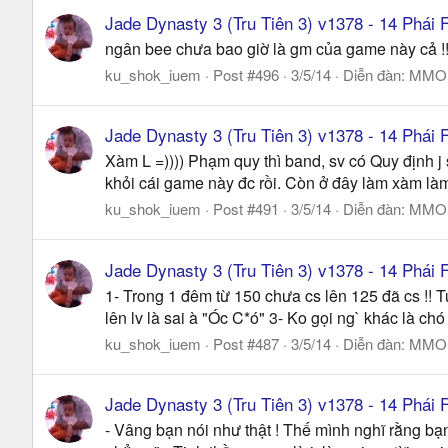
Jade Dynasty 3 (Tru Tiên 3) v1378 - 14 Phá
ngân bee chưa bao giờ là gm của game này cả !!!
ku_shok_iuem
Post #496
3/5/14
Diễn đàn:
MMO |
Jade Dynasty 3 (Tru Tiên 3) v1378 - 14 Phá
Xàm L =)))) Phạm quy thì band, sv có Quy định j
khỏi cái game này đc rồi. Còn ở đây làm xàm làm 
ku_shok_iuem
Post #491
3/5/14
Diễn đàn:
MMO |
Jade Dynasty 3 (Tru Tiên 3) v1378 - 14 Phá
1- Trong 1 đêm từ 150 chưa cs lên 125 đã cs !! 
lên lv là sai à "Óc C*ó" 3- Ko gọi ng` khác là chó 
ku_shok_iuem
Post #487
3/5/14
Diễn đàn:
MMO |
Jade Dynasty 3 (Tru Tiên 3) v1378 - 14 Phá
- Vâng bạn nói như thật ! Thế mình nghĩ rằng bạn