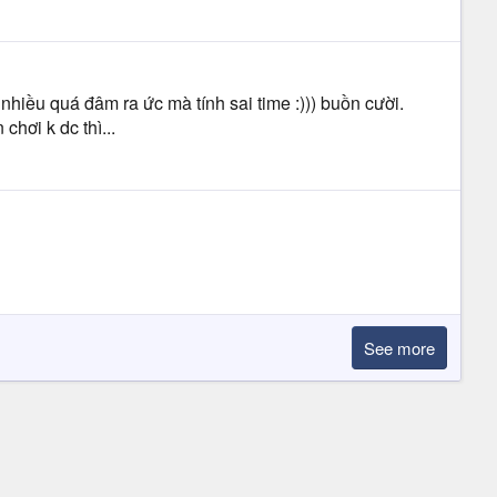
 nhiều quá đâm ra ức mà tính sai time :))) buồn cười.
chơi k dc thì...
See more