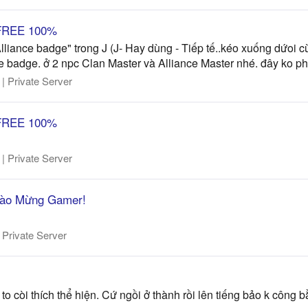
i FREE 100%
lliance badge" trong J (J- Hay dùng - Tiếp tế..kéo xuống dứoi
nce badge. ở 2 npc Clan Master và Alliance Master nhé. đây ko ph
 Private Server
i FREE 100%
 Private Server
Chào Mừng Gamer!
Private Server
à to còi thích thể hiện. Cứ ngồi ở thành rồi lên tiếng bảo k công 