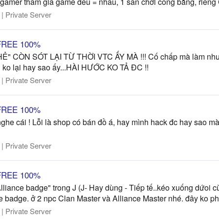
ọi gamer tham gia game đều = nhau, 1 sân chơi công bằng, riên
 Private Server
i FREE 100%
Ẻ" CÒN SÓT LẠI TỪ THỜI VTC ẤY MÀ !!! Cố chấp mà làm như kiể
ơi ko lại hay sao ấy...HÀI HƯỚC KO TẢ ĐC !!
 Private Server
i FREE 100%
he cái ! Lỗi là shop có bán đồ á, hay mình hack đc hay sao mà
 Private Server
i FREE 100%
lliance badge" trong J (J- Hay dùng - Tiếp tế..kéo xuống dứoi
nce badge. ở 2 npc Clan Master và Alliance Master nhé. đây ko ph
 Private Server