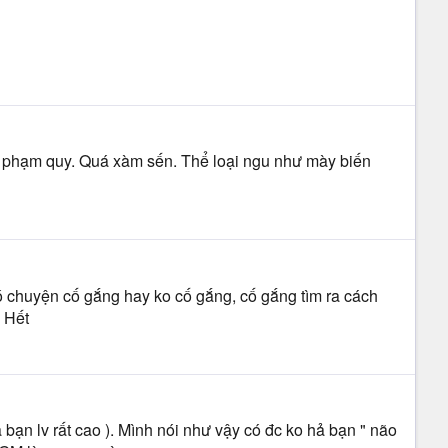
 là phạm quy. Quá xàm sến. Thể loại ngu như mày biến
có chuyện cố gắng hay ko cố gắng, cố gắng tìm ra cách
. Hết
 bạn lv rất cao ). Mình nói như vậy có đc ko hả bạn " não