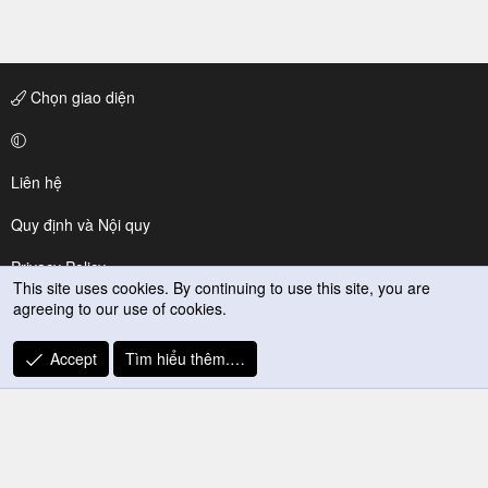
Chọn giao diện
Liên hệ
Quy định và Nội quy
Privacy Policy
This site uses cookies. By continuing to use this site, you are
agreeing to our use of cookies.
Trợ giúp
R
Accept
Tìm hiểu thêm.…
S
S