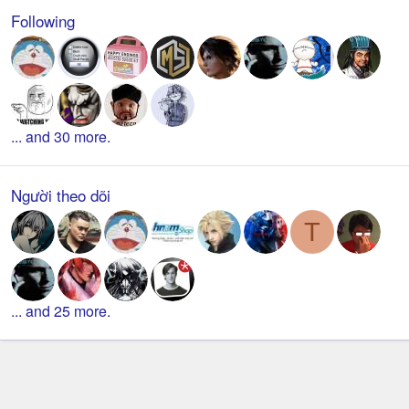
Following
... and 30 more.
Người theo dõi
T
... and 25 more.