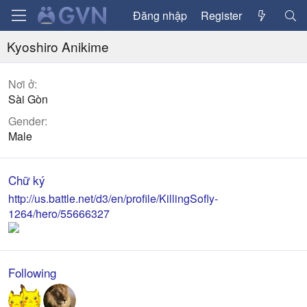
Đăng nhập
Register
Kyoshiro Anikime
Nơi ở
Sài Gòn
Gender
Male
Chữ ký
http://us.battle.net/d3/en/profile/KillingSofly-
1264/hero/55666327
Following