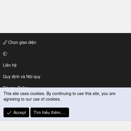
Chọn giao diện
Liên hệ
Quy định và Nội quy
Privacy Policy
This site uses cookies. By continuing to use this site, you are
agreeing to our use of cookies.
Trợ giúp
R
Accept
Tìm hiểu thêm.…
S
S