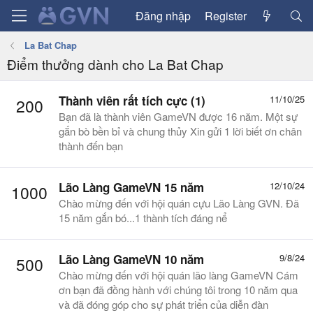
Đăng nhập
Register
La Bat Chap
Điểm thưởng dành cho La Bat Chap
Thành viên rất tích cực (1)
11/10/25
200
Bạn đã là thành viên GameVN được 16 năm. Một sự
gắn bò bền bỉ và chung thủy Xin gửi 1 lời biết ơn chân
thành đến bạn
Lão Làng GameVN 15 năm
12/10/24
1000
Chào mừng đến với hội quán cựu Lão Làng GVN. Đã
15 năm gắn bó...1 thành tích đáng nể
Lão Làng GameVN 10 năm
9/8/24
500
Chào mừng đến với hội quán lão làng GameVN Cám
ơn bạn đã đồng hành với chúng tôi trong 10 năm qua
và đã đóng góp cho sự phát triển của diễn đàn