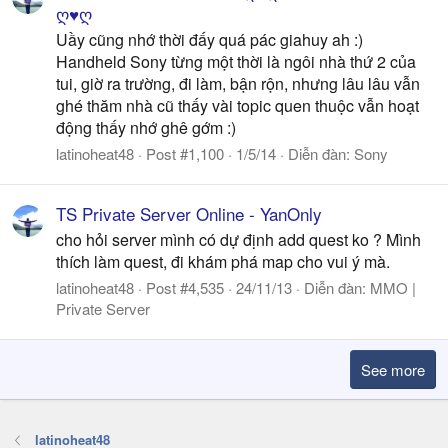
ღ♥ღ
Uầy cũng nhớ thời đấy quá pác giahuy ah :)
Handheld Sony từng một thời là ngôi nhà thứ 2 của
tui, giờ ra trường, đi làm, bận rộn, nhưng lâu lâu vẫn
ghé thăm nhà cũ thấy vài topic quen thuộc vẫn hoạt
động thấy nhớ ghê gớm :)
latinoheat48
Post #1,100
1/5/14
Diễn đàn:
Sony
TS Private Server Online - YanOnly
cho hỏi server mình có dự định add quest ko ? Mình
thích làm quest, đi khám phá map cho vui ý mà.
latinoheat48
Post #4,535
24/11/13
Diễn đàn:
MMO |
Private Server
See more
latinoheat48