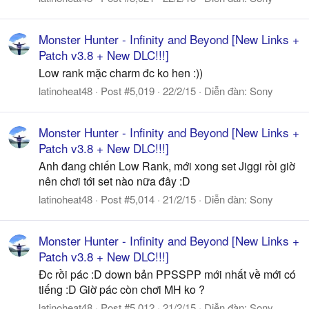
Monster Hunter - Infinity and Beyond [New Links +
Patch v3.8 + New DLC!!!]
Low rank mặc charm đc ko hen :))
latinoheat48
Post #5,019
22/2/15
Diễn đàn:
Sony
Monster Hunter - Infinity and Beyond [New Links +
Patch v3.8 + New DLC!!!]
Anh đang chiến Low Rank, mới xong set Jiggi rồi giờ
nên chơi tới set nào nữa đây :D
latinoheat48
Post #5,014
21/2/15
Diễn đàn:
Sony
Monster Hunter - Infinity and Beyond [New Links +
Patch v3.8 + New DLC!!!]
Đc rồi pác :D down bản PPSSPP mới nhất về mới có
tiếng :D Giờ pác còn chơi MH ko ?
latinoheat48
Post #5,012
21/2/15
Diễn đàn:
Sony