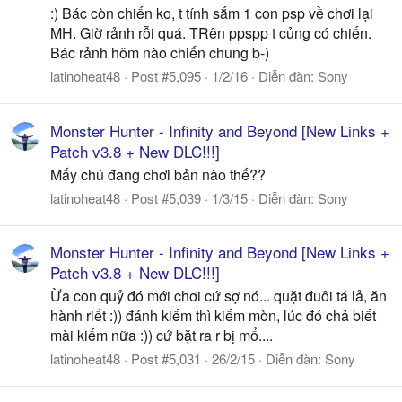
:) Bác còn chiến ko, t tính sắm 1 con psp về chơi lại
MH. Giờ rảnh rỗi quá. TRên ppspp t củng có chiến.
Bác rảnh hôm nào chiến chung b-)
latinoheat48
Post #5,095
1/2/16
Diễn đàn:
Sony
Monster Hunter - Infinity and Beyond [New Links +
Patch v3.8 + New DLC!!!]
Mấy chú đang chơi bản nào thế??
latinoheat48
Post #5,039
1/3/15
Diễn đàn:
Sony
Monster Hunter - Infinity and Beyond [New Links +
Patch v3.8 + New DLC!!!]
Ừa con quỷ đó mới chơi cứ sợ nó... quặt đuôi tá lả, ăn
hành riết :)) đánh kiếm thì kiếm mòn, lúc đó chả biết
mài kiếm nữa :)) cứ bặt ra r bị mổ....
latinoheat48
Post #5,031
26/2/15
Diễn đàn:
Sony