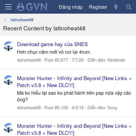
Đăng nhập
Register
latinoheat48
Recent Content by latinoheat48
Download game hay của SNES
Hơn chục năm mới vô coi lại 4rum.
latinoheat48
Post #2,677
7/7/20
Diễn đàn:
Nintendo
Monster Hunter - Infinity and Beyond [New Links +
Patch v3.8 + New DLC!!!]
Mà ko hiểu tại sao ko phát hành trên psp nữa vậy các
ông?
latinoheat48
Post #5,100
4/3/16
Diễn đàn:
Sony
Monster Hunter - Infinity and Beyond [New Links +
Patch v3.8 + New DLC!!!]