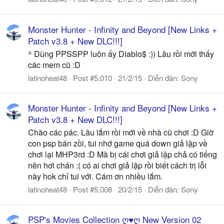
Monster Hunter - Infinity and Beyond [New Links +
Patch v3.8 + New DLC!!!]
^ Dùng PPSSPP luôn ấy Diablo$ :)) Lâu rồi mới thấy
các mem cũ :D
latinoheat48
Post #5,010
21/2/15
Diễn đàn:
Sony
Monster Hunter - Infinity and Beyond [New Links +
Patch v3.8 + New DLC!!!]
Chào các pác. Lâu lắm rồi mới về nhà cũ chơi :D Giờ
con psp bán zồi, tui nhớ game quá down giả lập về
chơi lại MHP3rd :D Mà bị cái chơi giả lập chả có tiếng
nên hơi chán :( có ai chơi giả lập rồi biết cách trị lỗi
này hok chỉ tui với. Cám ơn nhiều lắm.
latinoheat48
Post #5,008
20/2/15
Diễn đàn:
Sony
PSP's Movies Collection ღ♥ღ New Version 02