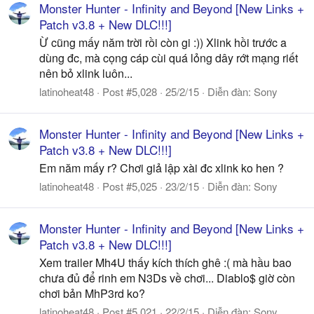
Monster Hunter - Infinity and Beyond [New Links +
Patch v3.8 + New DLC!!!]
Ừ cũng mấy năm trời rồi còn gi :)) Xlink hồi trước a
dùng đc, mà cọng cáp cùi quá lỏng dây rớt mạng riết
nên bỏ xlink luôn...
latinoheat48
Post #5,028
25/2/15
Diễn đàn:
Sony
Monster Hunter - Infinity and Beyond [New Links +
Patch v3.8 + New DLC!!!]
Em năm mấy r? Chơi giả lập xài đc xlink ko hen ?
latinoheat48
Post #5,025
23/2/15
Diễn đàn:
Sony
Monster Hunter - Infinity and Beyond [New Links +
Patch v3.8 + New DLC!!!]
Xem trailer Mh4U thấy kích thích ghê :( mà hầu bao
chưa đủ để rinh em N3Ds về chơi... Diablo$ giờ còn
chơi bản MhP3rd ko?
latinoheat48
Post #5,021
22/2/15
Diễn đàn:
Sony