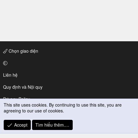
Chọn giao diện
Liên hệ
Quy định và Nội quy
Privacy Policy
This site uses cookies. By continuing to use this site, you are
agreeing to our use of cookies.
Trợ giúp
R
Accept
Tìm hiểu thêm.…
S
S