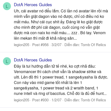
DotA Heroes Guides
L
Uh, cái avatar nó đểu lắm. Có lần nó avatar lên rồi mà
mình vẫn giật dagon vào nó được, chỉ có điều nó ko
mất máu. Như cái cục shit ấy. Đáng lẽ ko giật được
cho mình đỡ phí cái dagon, cuối cùng nó vẫn giật
được mà con naix ko mất máu.... zzz . Bó tay. Venom
lên mekan thì mất đi khả năng săn...
legion205
Post #956
3/2/07
Diễn đàn:
Tomb Of Relics
DotA Heroes Guides
L
Đây là tui hướng dẫn tử tế nhé, ko cợt nhả đâu:
Venomancer thì cách chơi vẫn là shadow strike và
ulti. Lên đồ thì 1 power tread, 1 sange&yasha là được.
Con này vào mid game tốt nhất là lên 1
sange&yasha, 1 power tread và 2 wraith band, 1
nune intell và ring of baccilus. Chỗ đó là đủ để hunt...
legion205
Post #930
1/2/07
Diễn đàn:
Tomb Of Relics