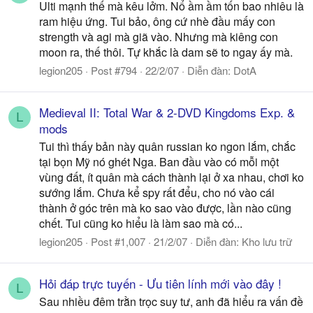
Ulti mạnh thế mà kêu lởm. Nổ ầm ầm tốn bao nhiêu là
ram hiệu ứng. Tui bảo, ông cứ nhè đầu mấy con
strength và agi mà giã vào. Nhưng mà kiêng con
moon ra, thế thôi. Tự khắc là dam sẽ to ngay ấy mà.
legion205
Post #794
22/2/07
Diễn đàn:
DotA
Medieval II: Total War & 2-DVD Kingdoms Exp. &
L
mods
Tui thì thấy bản này quân russian ko ngon lắm, chắc
tại bọn Mỹ nó ghét Nga. Ban đầu vào có mỗi một
vùng đất, ít quân mà cách thành lại ở xa nhau, chơi ko
sướng lắm. Chưa kể spy rất đểu, cho nó vào cái
thành ở góc trên mà ko sao vào được, lần nào cũng
chết. Tui cũng ko hiểu là làm sao mà có...
legion205
Post #1,007
21/2/07
Diễn đàn:
Kho lưu trữ
Hỏi đáp trực tuyến - Ưu tiên lính mới vào đây !
L
Sau nhiều đêm trằn trọc suy tư, anh đã hiểu ra vấn đề