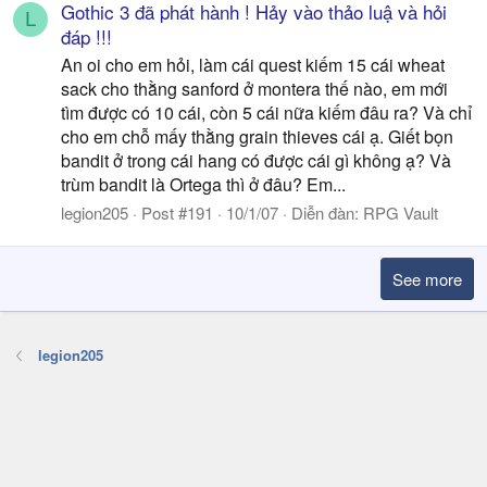
Gothic 3 đã phát hành ! Hảy vào thảo luậ và hỏi
L
đáp !!!
An oi cho em hỏi, làm cái quest kiếm 15 cái wheat
sack cho thằng sanford ở montera thế nào, em mới
tìm được có 10 cái, còn 5 cái nữa kiếm đâu ra? Và chỉ
cho em chỗ mấy thằng grain thieves cái ạ. Giết bọn
bandit ở trong cái hang có được cái gì không ạ? Và
trùm bandit là Ortega thì ở đâu? Em...
legion205
Post #191
10/1/07
Diễn đàn:
RPG Vault
See more
legion205