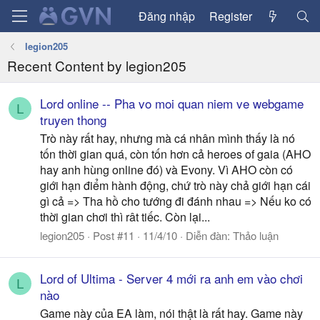
Đăng nhập
Register
legion205
Recent Content by legion205
Lord online -- Pha vo moi quan niem ve webgame
L
truyen thong
Trò này rất hay, nhưng mà cá nhân mình thấy là nó
tốn thời gian quá, còn tốn hơn cả heroes of gaia (AHO
hay anh hùng online đó) và Evony. Vì AHO còn có
giới hạn điểm hành động, chứ trò này chả giới hạn cái
gì cả => Tha hồ cho tướng đi đánh nhau => Nếu ko có
thời gian chơi thì rât tiếc. Còn lại...
legion205
Post #11
11/4/10
Diễn đàn:
Thảo luận
Lord of Ultima - Server 4 mới ra anh em vào chơi
L
nào
Game này của EA làm, nói thật là rất hay. Game này