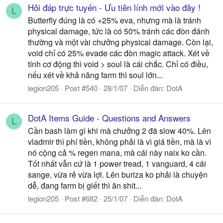
Hỏi đáp trực tuyến - Ưu tiên lính mới vào đây !
L
Butterfly đúng là có +25% eva, nhưng mà là tránh
physical damage, tức là có 50% tránh các đòn đánh
thường và một vài chưởng physical damage. Còn lại,
void chỉ có 25% evade các đòn magic attack. Xét về
tính cơ động thì void > soul là cái chắc. Chỉ có điều,
nếu xét về khả năng farm thì soul lớn...
legion205
Post #540
28/1/07
Diễn đàn:
DotA
DotA Items Guide - Questions and Answers
L
Cần bash làm gì khi mà chưởng 2 đã slow 40%. Lên
vladmir thì phí tiền, không phải là vì giá tiền, mà là vì
nó cộng cả % regen mana, mà cái này naix ko cần.
Tốt nhất vẫn cứ là 1 power tread, 1 vanguard, 4 cái
sange, vừa rẻ vừa lợi. Lên buriza ko phải là chuyện
dễ, đang farm bị giết thì ăn shit...
legion205
Post #682
25/1/07
Diễn đàn:
DotA