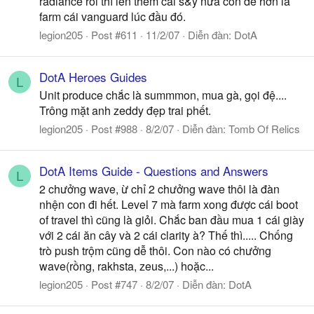
radiance rồi thì lên thêm cái s&y nữa còn dễ hơn là
farm cái vanguard lúc đầu đó.
legion205
Post #611
11/2/07
Diễn đàn:
DotA
DotA Heroes Guides
L
Unit produce chắc là summmon, mua gà, gọi đệ....
Trông mặt anh zeddy đẹp trai phết.
legion205
Post #988
8/2/07
Diễn đàn:
Tomb Of Relics
DotA Items Guide - Questions and Answers
L
2 chưởng wave, ừ chỉ 2 chưởng wave thôi là đàn
nhện con đi hết. Level 7 mà farm xong được cái boot
of travel thì cũng là giỏi. Chắc ban đầu mua 1 cái giày
với 2 cái ăn cây và 2 cái clarity à? Thế thì..... Chống
trò push trộm cũng dễ thôi. Con nào có chưởng
wave(rồng, rakhsta, zeus,...) hoặc...
legion205
Post #747
8/2/07
Diễn đàn:
DotA