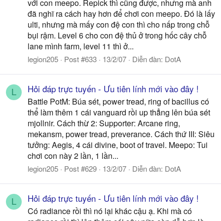
với con meepo. Repick thì cũng được, nhưng mà anh
đã nghĩ ra cách hay hơn để chơi con meepo. Đó là lấy
ulti, nhưng mà mấy con đệ con thì cho nấp trong chỗ
bụi rậm. Level 6 cho con đệ thủ ở trong hốc cây chỗ
lane mình farm, level 11 thì ở...
legion205
Post #633
13/2/07
Diễn đàn:
DotA
Hỏi đáp trực tuyến - Ưu tiên lính mới vào đây !
L
Battle PotM: Búa sét, power tread, ring of bacillus có
thể làm thêm 1 cái vanguard rồi up thẳng lên búa sét
mjollnir. Cách thừ 2: Supporter: Arcane ring,
mekansm, power tread, preverance. Cách thứ III: Siêu
tưởng: Aegis, 4 cái divine, boot of travel. Meepo: Tui
chơi con này 2 lần, 1 lần...
legion205
Post #629
13/2/07
Diễn đàn:
DotA
Hỏi đáp trực tuyến - Ưu tiên lính mới vào đây !
L
Có radiance rồi thì nó lại khác cậu ạ. Khi mà có