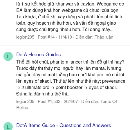
là 1 sự kết hợp giữ khanwar và travian. Webgame do
EA làm đúng khá hơn webgame củ chuối của bọn
Tàu khựa, ở chỗ khi xây dựng và phát triển phải tính
toán, quy hoạch nhiều hơn, và vấn đề ngoại giao
cũng được chú trọng nhiều hơn. Tôi đang mày...
legion205
Post #14
11/4/10
Diễn đàn:
Thảo luận
DotA Heroes Guides
L
Thế tôi hỏi chút, phantom lancer thì lên đồ gì thì hay?
Trước đây thì thấy mọi người hay lên manta. Nhưng
mà gần đây có một thằng bạn chơi khá pro, nó chỉ tôi
lên eyes of skadi. Thứ tự lên như thế này: preverance
-> 2 ultimate orb -> point booster -> eyes of skadi.
Đúng là đánh như thế thì...
legion205
Post #1,532
20/4/07
Diễn đàn:
Tomb Of
Relics
DotA Items Guide - Questions and Answers
L