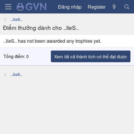
Đăng nhập
Register
..lieS..
Điểm thưởng dành cho ..lieS..
..lieS.. has not been awarded any trophies yet.
Tổng điểm: 0
Xem tất cả thành tích có thể đạt được
..lieS..