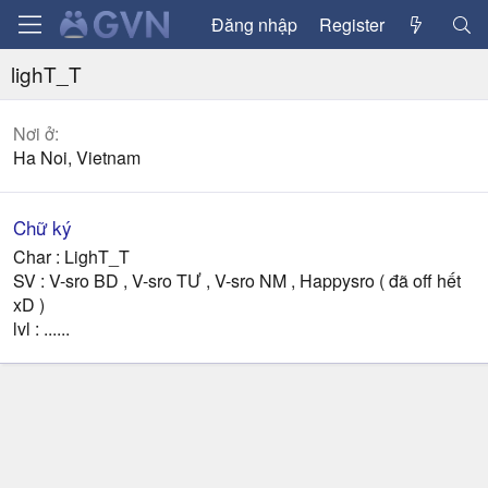
Đăng nhập
Register
lighT_T
Nơi ở
Ha Noi, Vietnam
Chữ ký
Char : LighT_T
SV : V-sro BD , V-sro TƯ , V-sro NM , Happysro ( đã off hết
xD )
lvl : ......