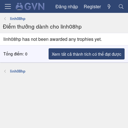
Đăng nhập
Register
linh08hp
Điểm thưởng dành cho linh08hp
linh08hp has not been awarded any trophies yet.
Tổng điểm: 0
Xem tất cả thành tích có thể đạt được
linh08hp