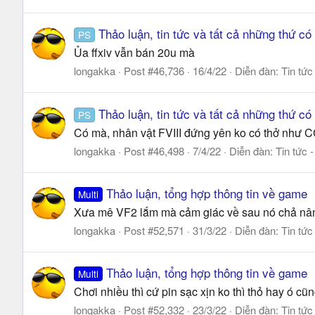
Thảo luận, tin tức và tất cả những thứ có
PS
Ủa ffxiv vẫn bán 20u mà
longakka
Post #46,736
16/4/22
Diễn đàn:
Tin tức
Thảo luận, tin tức và tất cả những thứ có
PS
Có mà, nhân vật FVIII đứng yên ko có thở như CC
longakka
Post #46,498
7/4/22
Diễn đàn:
Tin tức 
Thảo luận, tổng hợp thông tin về game
Multi
Xưa mê VF2 lắm mà cảm giác về sau nó chả nâng
longakka
Post #52,571
31/3/22
Diễn đàn:
Tin tức
Thảo luận, tổng hợp thông tin về game
Multi
Chơi nhiều thì cứ pin sạc xịn ko thì thỏ hay ó c
longakka
Post #52,332
23/3/22
Diễn đàn:
Tin tức