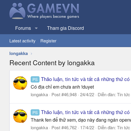
Forums
Tham gia Discord
Latest activity
Register
longakka
Recent Content by longakka
Thảo luận, tin tức và tất cả những thứ có
PS
Có địa chỉ em chưa anh !duyet
longakka
Post #46,948
24/4/22
Diễn đàn:
Tin tức
Thảo luận, tin tức và tất cả những thứ có
PS
Thank fen để thử xem, dạo này đang ngán open
longakka
Post #46,762
17/4/22
Diễn đàn:
Tin tức