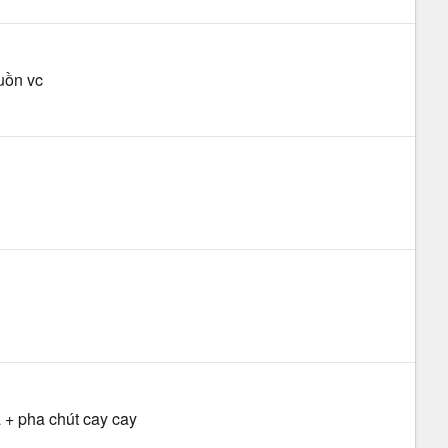
uồn vc
 + pha chút cay cay