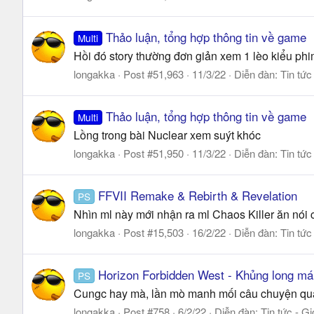
Thảo luận, tổng hợp thông tin về game
Multi
Hồi đó story thường đơn giản xem 1 lèo kiểu phi
longakka
Post #51,963
11/3/22
Diễn đàn:
Tin tức
Thảo luận, tổng hợp thông tin về game
Multi
Lồng trong bài Nuclear xem suýt khóc
longakka
Post #51,950
11/3/22
Diễn đàn:
Tin tức
FFVII Remake & Rebirth & Revelation
PS
Nhìn ml này mới nhận ra ml Chaos Killer ăn nói 
longakka
Post #15,503
16/2/22
Diễn đàn:
Tin tức
Horizon Forbidden West - Khủng long má
PS
Cungc hay mà, lần mò manh mối câu chuyện quá k
longakka
Post #758
6/2/22
Diễn đàn:
Tin tức - G