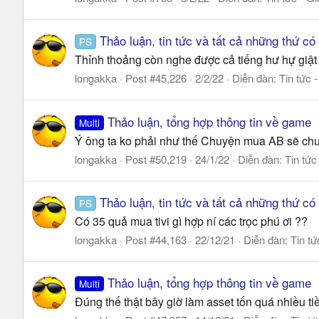
Thảo luận, tin tức và tất cả những thứ có
PS
Thỉnh thoảng còn nghe được cả tiếng hư hự giật
longakka
Post #45,226
2/2/22
Diễn đàn:
Tin tức 
Thảo luận, tổng hợp thông tin về game
Multi
Ý ông ta ko phải như thế Chuyện mua AB sẽ chuy
longakka
Post #50,219
24/1/22
Diễn đàn:
Tin tức
Thảo luận, tin tức và tất cả những thứ có
PS
Có 35 quả mua tivi gì hợp ní các trọc phú ơi ??
longakka
Post #44,163
22/12/21
Diễn đàn:
Tin tứ
Thảo luận, tổng hợp thông tin về game
Multi
Đúng thế thật bây giờ làm asset tốn quá nhiều t