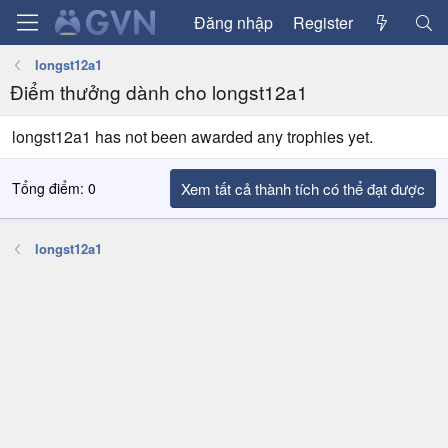
Đăng nhập
Register
longst12a1
Điểm thưởng dành cho longst12a1
longst12a1 has not been awarded any trophies yet.
Tổng điểm: 0
Xem tất cả thành tích có thể đạt được
longst12a1