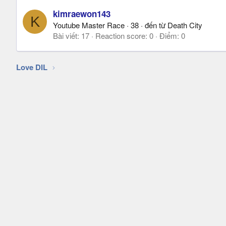
kimraewon143
K
Youtube Master Race
·
38
·
đến từ
Death City
Bài viết
17
Reaction score
0
Điểm
0
Love DIL