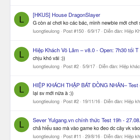
[HKUS] House DragonSlayer
L
G còn ai chơi ko các bác, mình newbie mới chơi 
luongtieulong
Post #150
6/9/17
Diễn đàn:
Hiệp K
Hiệp Khách Võ Lâm – v8.0 - Open: 7h30 tối T 
L
chịu khó vãi :))
luongtieulong
Post #2
5/9/17
Diễn đàn:
Hiệp khác
HIỆP KHÁCH THẬP BÁT ĐỒNG NHÂN– Test gam
L
lại sv mới nữa à :))
luongtieulong
Post #2
19/11/16
Diễn đàn:
Hiệp kh
Sever Yulgang.vn chính thức Test 19h - 27.08
L
chả hiểu sao mà vào game ko đeo dc cây vk vào s
luongtieulong
Post #11
29/8/16
Diễn đàn:
Hiệp kh