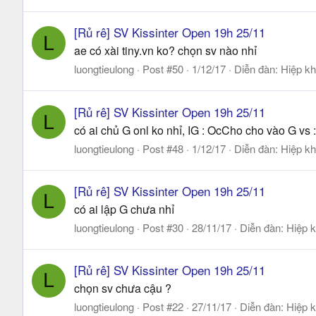
[Rủ rê] SV Kissinter Open 19h 25/11
L
ae có xài tiny.vn ko? chọn sv nào nhỉ
luongtieulong
Post #50
1/12/17
Diễn đàn:
Hiệp kh
[Rủ rê] SV Kissinter Open 19h 25/11
L
có ai chủ G onl ko nhỉ, IG : OcCho cho vào G vs 
luongtieulong
Post #48
1/12/17
Diễn đàn:
Hiệp kh
[Rủ rê] SV Kissinter Open 19h 25/11
L
có ai lập G chưa nhỉ
luongtieulong
Post #30
28/11/17
Diễn đàn:
Hiệp k
[Rủ rê] SV Kissinter Open 19h 25/11
L
chọn sv chưa cậu ?
luongtieulong
Post #22
27/11/17
Diễn đàn:
Hiệp k