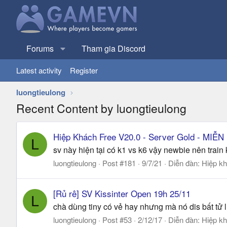
Forums
Tham gia Discord
Latest activity
Register
luongtieulong
Recent Content by luongtieulong
Hiệp Khách Free V20.0 - Server Gold - MIỄN
L
sv này hiện tại có k1 vs k6 vậy newbie nên train
luongtieulong
Post #181
9/7/21
Diễn đàn:
Hiệp kh
[Rủ rê] SV Kissinter Open 19h 25/11
L
chà dùng tiny có vẻ hay nhưng mà nó dis bất tử l
luongtieulong
Post #53
2/12/17
Diễn đàn:
Hiệp kh