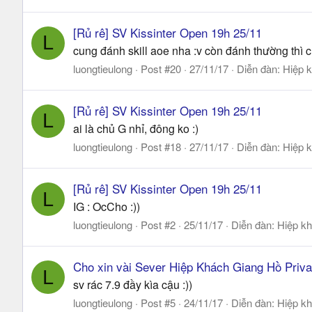
[Rủ rê] SV Kissinter Open 19h 25/11
L
cung đánh skill aoe nha :v còn đánh thường thì c
luongtieulong
Post #20
27/11/17
Diễn đàn:
Hiệp k
[Rủ rê] SV Kissinter Open 19h 25/11
L
ai là chủ G nhỉ, đông ko :)
luongtieulong
Post #18
27/11/17
Diễn đàn:
Hiệp k
[Rủ rê] SV Kissinter Open 19h 25/11
L
IG : OcCho :))
luongtieulong
Post #2
25/11/17
Diễn đàn:
Hiệp kh
Cho xin vài Sever Hiệp Khách Giang Hồ Priva
L
sv rác 7.9 đầy kìa cậu :))
luongtieulong
Post #5
24/11/17
Diễn đàn:
Hiệp kh