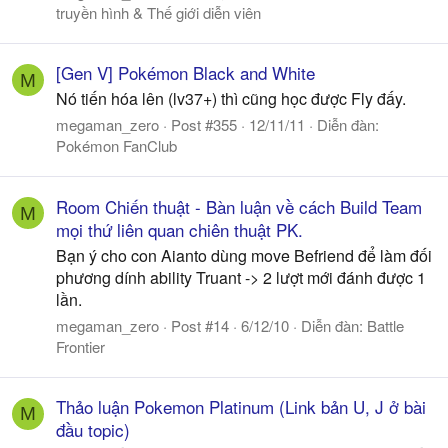
truyền hình & Thế giới diễn viên
[Gen V] Pokémon Black and White
M
Nó tiến hóa lên (lv37+) thì cũng học được Fly đấy.
megaman_zero
Post #355
12/11/11
Diễn đàn:
Pokémon FanClub
Room Chiến thuật - Bàn luận về cách Build Team
M
mọi thứ liên quan chiên thuật PK.
Bạn ý cho con Aianto dùng move Befriend để làm đối
phương dính ability Truant -> 2 lượt mới đánh được 1
lần.
megaman_zero
Post #14
6/12/10
Diễn đàn:
Battle
Frontier
Thảo luận Pokemon Platinum (Link bản U, J ở bài
M
đầu topic)