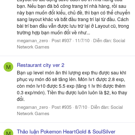
bạn. Nếu bạn đã bỏ công trang trí nhà hàng, rồi sau
này bạn muốn đổi kiểu, chủ đề, thì bạn có thể chuyển
sang layout khác và bắt đầu trang trí lại từ đầu. Cách
bài trí ban đầu vẫn được lưu trữ lại ở Layout cũ, trong
trường hợp bạn muốn đổi về như...
megaman_zero
Post #937
11/7/10
Diễn đàn:
Social
Network Games
Restaurant city ver 2
M
Bạn up level món ăn thì lượng exp thu được sau khi
phục vụ món đó sẽ tăng lên. Món lv1 được 2.8 exp,
còn món lv10 được 5.5 exp (tăng 1 lv thì được thêm
0.3 exp/món). Tiền thu được luôn luôn là $2, ko thay
đổi.
megaman_zero
Post #935
8/7/10
Diễn đàn:
Social
Network Games
Thảo luận Pokemon HeartGold & SoulSilver
M