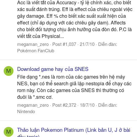
Acc là viết tắt của Accuracy - tỷ lệ chính xác, cho biết
xác suất đánh trúng. Eff là effect của chiêu ngoài việc
gây damage. Eff % cho biết xác suất xuất hiện của
effect (chỉ áp dụng với các chiêu gây dam). Affects
cho biết đối tượng chịu ảnh hưởng của đòn đó. P.C là
viết tắt của Physical...
megaman_zero
Post #1,037
21/7/10
Diễn đàn:
Pokémon FanClub
Download game hay của SNES
M
File dạng *.nes là rom của các games trên hệ máy
NES, bạn có thể search giả lập nestopia để chạy các
rom này. Còn các games của SNES thì thường có
đuôi là *.smc cơ.
megaman_zero
Post #2,372
18/7/10
Diễn đàn:
Nintendo
Thảo luận Pokemon Platinum (Link bản U, J ở bài
M
đầu topic)