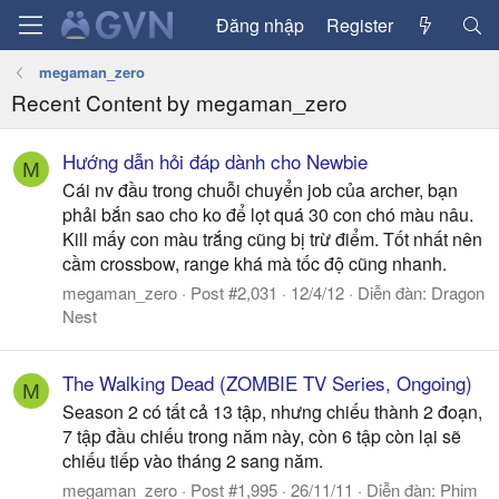
Đăng nhập
Register
megaman_zero
Recent Content by megaman_zero
Hướng dẫn hỏi đáp dành cho Newbie
M
Cái nv đầu trong chuỗi chuyển job của archer, bạn
phải bắn sao cho ko để lọt quá 30 con chó màu nâu.
Kill mấy con màu trắng cũng bị trừ điểm. Tốt nhất nên
cầm crossbow, range khá mà tốc độ cũng nhanh.
megaman_zero
Post #2,031
12/4/12
Diễn đàn:
Dragon
Nest
The Walking Dead (ZOMBIE TV Series, Ongoing)
M
Season 2 có tất cả 13 tập, nhưng chiếu thành 2 đoạn,
7 tập đầu chiếu trong năm này, còn 6 tập còn lại sẽ
chiếu tiếp vào tháng 2 sang năm.
megaman_zero
Post #1,995
26/11/11
Diễn đàn:
Phim