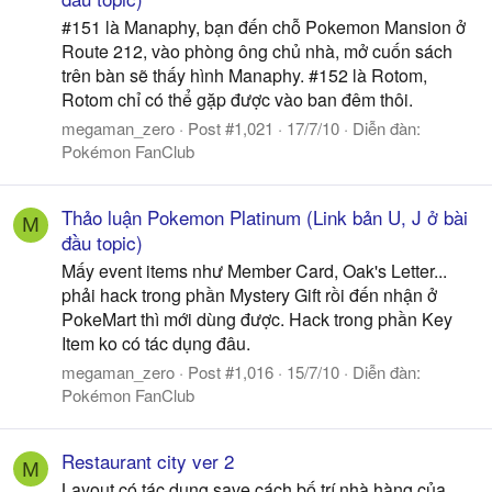
#151 là Manaphy, bạn đến chỗ Pokemon Mansion ở
Route 212, vào phòng ông chủ nhà, mở cuốn sách
trên bàn sẽ thấy hình Manaphy. #152 là Rotom,
Rotom chỉ có thể gặp được vào ban đêm thôi.
megaman_zero
Post #1,021
17/7/10
Diễn đàn:
Pokémon FanClub
Thảo luận Pokemon Platinum (Link bản U, J ở bài
M
đầu topic)
Mấy event items như Member Card, Oak's Letter...
phải hack trong phần Mystery Gift rồi đến nhận ở
PokeMart thì mới dùng được. Hack trong phần Key
Item ko có tác dụng đâu.
megaman_zero
Post #1,016
15/7/10
Diễn đàn:
Pokémon FanClub
Restaurant city ver 2
M
Layout có tác dụng save cách bố trí nhà hàng của