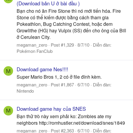
(Download bản U ở bài đầu )
Bạn cho nó ăn Fire Stone thì nó mới tiến hóa. Fire
Stone có thể kiếm được bằng cách tham gia
Pokeathlon, Bug Catching Contest, hoặc đem
Growlithe (HG) hay Vulpix (SS) đến cho ông của Bill
ở Cerulean City.
megaman_zero
Post #1,329
8/7/10
Diễn đàn:
Pokémon FanClub
Download game Nes!!!!
M
Super Mario Bros 1, 2 có ở file đính kèm.
megaman_zero
Post #1,867
6/7/10
Diễn đàn:
Nintendo
Download game hay của SNES
M
Bạn thử trò này xem phải ko: Zombies ate my
neighbors http://romhustler.net/download/snes/1849
megaman_zero
Post #2,363
6/7/10
Diễn đàn: