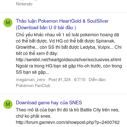
Nintendo
Thảo luận Pokemon HeartGold & SoulSilver
M
(Download bản U ở bài đầu )
Chủ yếu khác nhau về 1 số loài pokemon hoang dã
có thể bắt được. Vd HG có thể bắt được Spiranak,
Growlithe... còn SS thì bắt được Ledyba, Vulpix... Chi
tiết có thể xem ở đây:
http://serebii.net/heartgoldsoulsilver/exclusives.shtml
Ngoài ra trong HG bạn sẽ gặp Ho-oh trước, còn trong
SS bạn sẽ gặp...
megaman_zero
Post #1,324
6/7/10
Diễn đàn:
Pokémon FanClub
Download game hay của SNES
M
Theo mô tả của bạn thì đó là trò Battle City trên nes,
chứ ko phải snes.
http://forum.gamevn.com/showpost.php?p=2400762